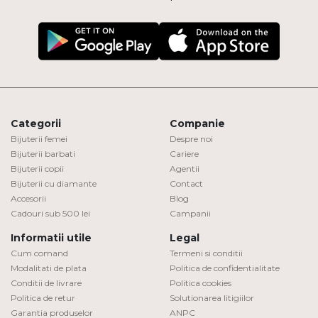
Categorii
Companie
Bijuterii femei
Despre noi
Bijuterii barbati
Cariere
Bijuterii copii
Agentii
Bijuterii cu diamante
Contact
Accesorii
Blog
Cadouri sub 500 lei
Campanii
Informatii utile
Legal
Cum comand
Termeni si conditii
Modalitati de plata
Politica de confidentialitate
Conditii de livrare
Politica cookies
Politica de retur
Solutionarea litigiilor
Garantia produselor
ANPC