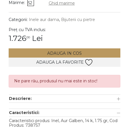
Mărime:
52
Ghid marime
DIAMANTE
Vezi toate
Categorii:
Inele aur dama
,
Bijuterii cu pietre
Inele
Preț cu TVA inclus:
Cercei
1.726
Lei
00
Bratari
ADAUGA IN COS
Coliere
ADAUGA LA FAVORITE
Lanturi
Pandantive
Accesorii
Ne pare rău, produsul nu mai este in stoc!
TIP METAL
Descriere:
Aur galben
Caracteristici:
Aur alb
Caracteristici produs: Inel, Aur Galben, 14 k, 1.75 gr, Cod
Produs: 738757
Aur roz