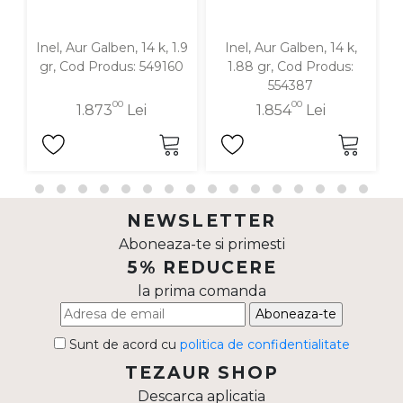
Inel, Aur Galben, 14 k, 1.9
Inel, Aur Galben, 14 k,
I
gr, Cod Produs: 549160
1.88 gr, Cod Produs:
554387
00
00
1.873
Lei
1.854
Lei
NEWSLETTER
Aboneaza-te si primesti
5% REDUCERE
la prima comanda
Aboneaza-te
Sunt de acord cu
politica de confidentialitate
TEZAUR SHOP
Descarca aplicatia