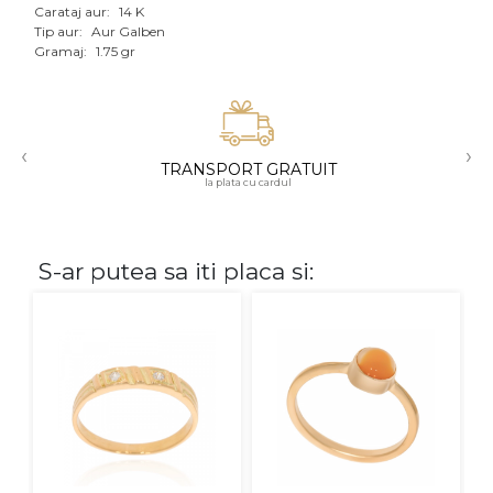
Carataj aur:
14 K
Aur mixt
Tip aur:
Aur Galben
Gramaj:
1.75 gr
CARATAJ
14K
‹
›
18K
TRANSPORT GRATUIT
la plata cu cardul
22K
PIATRA
S-ar putea sa iti placa si:
Fara pietre
Cu pietre
Diamante