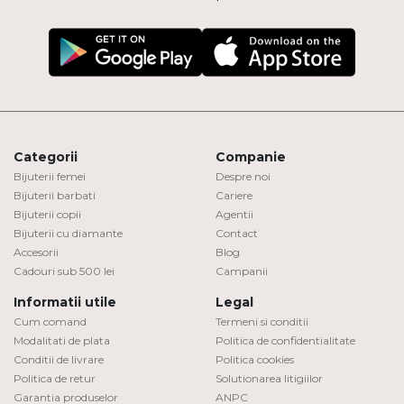
Categorii
Companie
Bijuterii femei
Despre noi
Bijuterii barbati
Cariere
Bijuterii copii
Agentii
Bijuterii cu diamante
Contact
Accesorii
Blog
Cadouri sub 500 lei
Campanii
Informatii utile
Legal
Cum comand
Termeni si conditii
Modalitati de plata
Politica de confidentialitate
Conditii de livrare
Politica cookies
Politica de retur
Solutionarea litigiilor
Garantia produselor
ANPC