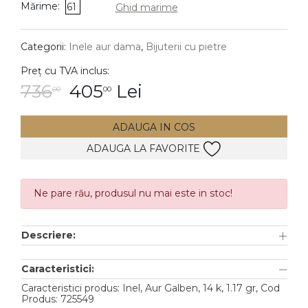
Mărime:
61
Ghid marime
DIAMANTE
Vezi toate
Categorii:
Inele aur dama
,
Bijuterii cu pietre
Inele
Preț cu TVA inclus:
Cercei
736
405
Lei
00
00
Bratari
ADAUGA IN COS
Coliere
ADAUGA LA FAVORITE
Lanturi
Pandantive
Accesorii
Ne pare rău, produsul nu mai este in stoc!
TIP METAL
Descriere:
Aur galben
Caracteristici:
Aur alb
Caracteristici produs: Inel, Aur Galben, 14 k, 1.17 gr, Cod
Produs: 725549
Aur roz