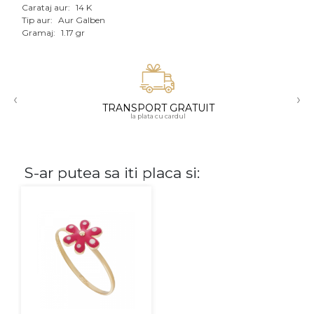
Carataj aur:
14 K
Aur mixt
Tip aur:
Aur Galben
Gramaj:
1.17 gr
CARATAJ
14K
‹
›
18K
TRANSPORT GRATUIT
la plata cu cardul
22K
PIATRA
S-ar putea sa iti placa si:
Fara pietre
Cu pietre
Diamante