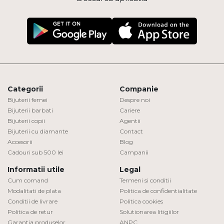
Categorii
Companie
Bijuterii femei
Despre noi
Bijuterii barbati
Cariere
Bijuterii copii
Agentii
Bijuterii cu diamante
Contact
Accesorii
Blog
Cadouri sub 500 lei
Campanii
Informatii utile
Legal
Cum comand
Termeni si conditii
Modalitati de plata
Politica de confidentialitate
Conditii de livrare
Politica cookies
Politica de retur
Solutionarea litigiilor
Garantia produselor
ANPC