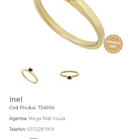
Inele
PIAT
Bratari
Cu 
Coliere
Dia
Lanturi
Pandantive
Accesorii
BIJUTERII COPII
Vezi toate
Inele
Cercei
Inel
Cod Produs:
724504
Bratari
Coliere
Agentia:
Mega Mall Insula
Lanturi
Telefon:
0372287919
Pandantive