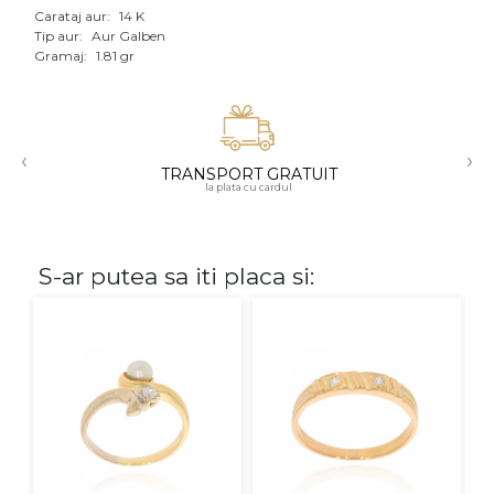
Carataj aur:
14 K
Aur mixt
Tip aur:
Aur Galben
Gramaj:
1.81 gr
CARATAJ
14K
‹
›
18K
TRANSPORT GRATUIT
la plata cu cardul
22K
PIATRA
S-ar putea sa iti placa si:
Fara pietre
Cu pietre
Diamante