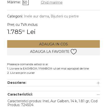
Mărime:
50
Ghid marime
DIAMANTE
Vezi toate
Categorii:
Inele aur dama
,
Bijuterii cu pietre
Inele
Preț cu TVA inclus:
Cercei
1.785
Lei
00
Bratari
ADAUGA IN COS
Coliere
ADAUGA LA FAVORITE
Lanturi
Pandantive
Plaseaza comanda astazi si ai:
Accesorii
1. Livrare la EASYBOX / FANBOX-ul cel mai apropiat de tine
2. Livrare prin curier
TIP METAL
Descriere:
Aur galben
Caracteristici:
Aur alb
Caracteristici produs: Inel, Aur Galben, 14 k, 1.81 gr, Cod
Aur roz
Produs: 724504