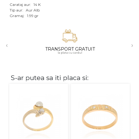
Carataj aur:
14 K
Aur mixt
Tip aur:
Aur Alb
Gramaj:
1.99 gr
CARATAJ
14K
‹
›
18K
TRANSPORT GRATUIT
la plata cu cardul
22K
PIATRA
S-ar putea sa iti placa si:
Fara pietre
Cu pietre
Diamante