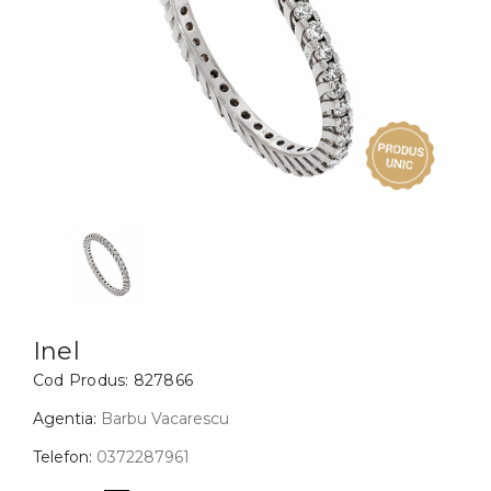
Inele
PIAT
Bratari
Cu 
Coliere
Dia
Lanturi
Pandantive
Accesorii
BIJUTERII COPII
Vezi toate
Inele
Cercei
Inel
Cod Produs:
827866
Bratari
Coliere
Agentia:
Barbu Vacarescu
Lanturi
Telefon:
0372287961
Pandantive