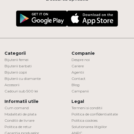
Categorii
Companie
Bijuterii femei
Despre noi
Bijuterii barbati
Cariere
Bijuterii copii
Agentii
Bijuterii cu diamante
Contact
Accesorii
Blog
Cadouri sub 500 lei
Campanii
Informatii utile
Legal
Cum comand
Termeni si conditii
Modalitati de plata
Politica de confidentialitate
Conditii de livrare
Politica cookies
Politica de retur
Solutionarea litigiilor
Garantia produselor
ANPC