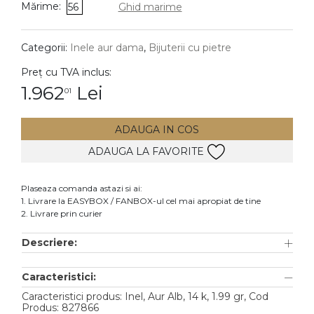
Mărime:
56
Ghid marime
DIAMANTE
Vezi toate
Categorii:
Inele aur dama
,
Bijuterii cu pietre
Inele
Preț cu TVA inclus:
Cercei
1.962
Lei
01
Bratari
ADAUGA IN COS
Coliere
ADAUGA LA FAVORITE
Lanturi
Pandantive
Plaseaza comanda astazi si ai:
Accesorii
1. Livrare la EASYBOX / FANBOX-ul cel mai apropiat de tine
2. Livrare prin curier
TIP METAL
Descriere:
Aur galben
Caracteristici:
Aur alb
Caracteristici produs: Inel, Aur Alb, 14 k, 1.99 gr, Cod
Aur roz
Produs: 827866