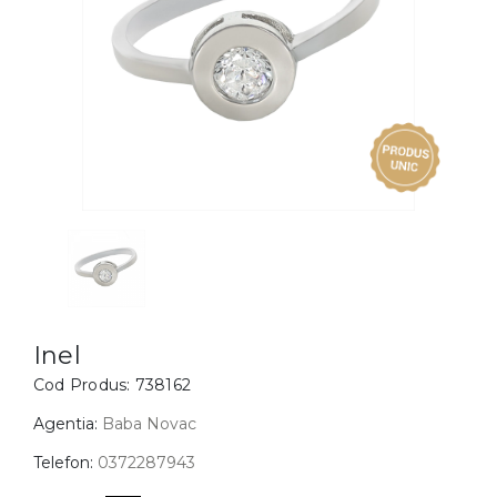
Inele
PIAT
Bratari
Cu 
Coliere
Dia
Lanturi
Pandantive
Accesorii
BIJUTERII COPII
Vezi toate
Inele
Cercei
Inel
Cod Produs:
738162
Bratari
Coliere
Agentia:
Baba Novac
Lanturi
Telefon:
0372287943
Pandantive