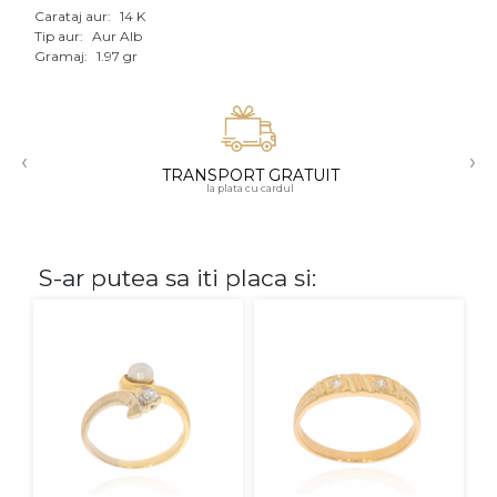
Carataj aur:
14 K
Aur mixt
Tip aur:
Aur Alb
Gramaj:
1.97 gr
CARATAJ
14K
‹
›
18K
TRANSPORT GRATUIT
la plata cu cardul
22K
PIATRA
S-ar putea sa iti placa si:
Fara pietre
Cu pietre
Diamante