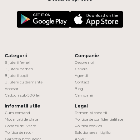
Categorii
Companie
Bijuterii femei
Despre noi
Bijuterii barbati
Cariere
Bijuterii copii
Agentii
Bijuterii cu diamante
Contact
Accesorii
Blog
Cadouri sub 500 lei
Campanii
Informatii utile
Legal
Cum comand
Termeni si conditii
Modalitati de plata
Politica de confidentialitate
Conditii de livrare
Politica cookies
Politica de retur
Solutionarea litigiilor
Garantia produselor
ANPC