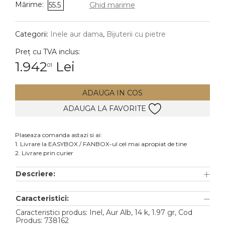
Mărime:
55.5
Ghid marime
DIAMANTE
Vezi toate
Categorii:
Inele aur dama
,
Bijuterii cu pietre
Inele
Preț cu TVA inclus:
Cercei
1.942
Lei
01
Bratari
ADAUGA IN COS
Coliere
ADAUGA LA FAVORITE
Lanturi
Pandantive
Plaseaza comanda astazi si ai:
Accesorii
1. Livrare la EASYBOX / FANBOX-ul cel mai apropiat de tine
2. Livrare prin curier
TIP METAL
Descriere:
Aur galben
Caracteristici:
Aur alb
Caracteristici produs: Inel, Aur Alb, 14 k, 1.97 gr, Cod
Aur roz
Produs: 738162