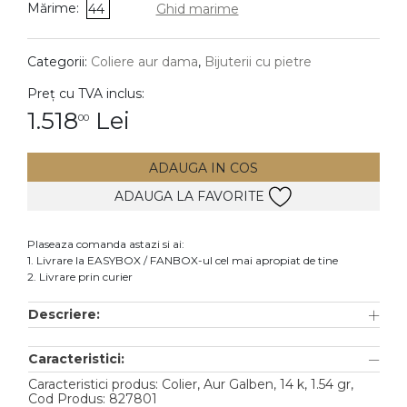
Mărime:
44
Ghid marime
DIAMANTE
Vezi toate
Categorii:
Coliere aur dama
,
Bijuterii cu pietre
Inele
Preț cu TVA inclus:
Cercei
1.518
Lei
00
Bratari
ADAUGA IN COS
Coliere
ADAUGA LA FAVORITE
Lanturi
Pandantive
Plaseaza comanda astazi si ai:
Accesorii
1. Livrare la EASYBOX / FANBOX-ul cel mai apropiat de tine
2. Livrare prin curier
TIP METAL
Descriere:
Aur galben
Caracteristici:
Aur alb
Caracteristici produs: Colier, Aur Galben, 14 k, 1.54 gr,
Aur roz
Cod Produs: 827801