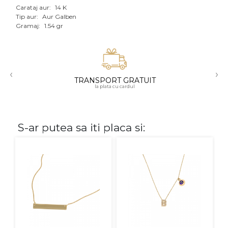
Carataj aur:
14 K
Aur mixt
Tip aur:
Aur Galben
Gramaj:
1.54 gr
CARATAJ
14K
‹
›
18K
TRANSPORT GRATUIT
la plata cu cardul
22K
PIATRA
S-ar putea sa iti placa si:
Fara pietre
Cu pietre
Diamante