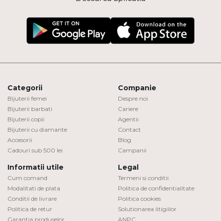
Categorii
Companie
Bijuterii femei
Despre noi
Bijuterii barbati
Cariere
Bijuterii copii
Agentii
Bijuterii cu diamante
Contact
Accesorii
Blog
Cadouri sub 500 lei
Campanii
Informatii utile
Legal
Cum comand
Termeni si conditii
Modalitati de plata
Politica de confidentialitate
Conditii de livrare
Politica cookies
Politica de retur
Solutionarea litigiilor
Garantia produselor
ANPC