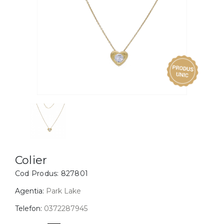
Inele
PIAT
Bratari
Cu 
Coliere
Dia
Lanturi
Pandantive
Accesorii
BIJUTERII COPII
Vezi toate
Inele
Cercei
Colier
Cod Produs:
827801
Bratari
Coliere
Agentia:
Park Lake
Lanturi
Telefon:
0372287945
Pandantive