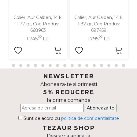
Colier, Aur Galben, 14 k,
Colier, Aur Galben, 14 k,
C
1.77 gr, Cod Produs:
1.82 gr, Cod Produs:
668963
697459
00
00
1.745
Lei
1.795
Lei
NEWSLETTER
Aboneaza-te si primesti
5% REDUCERE
la prima comanda
Aboneaza-te
Sunt de acord cu
politica de confidentialitate
TEZAUR SHOP
Descarca aplicatia