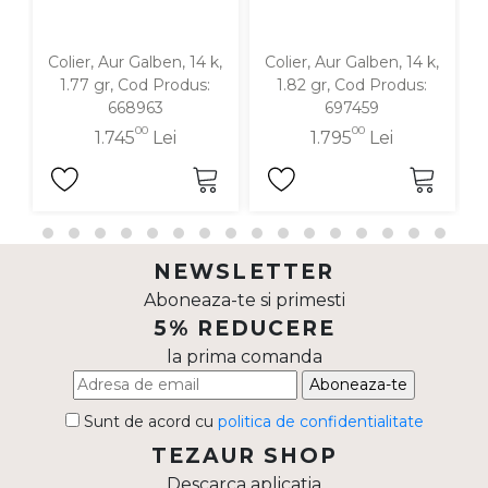
Colier, Aur Galben, 14 k,
Colier, Aur Galben, 14 k,
C
1.77 gr, Cod Produs:
1.82 gr, Cod Produs:
668963
697459
00
00
1.745
Lei
1.795
Lei
NEWSLETTER
Aboneaza-te si primesti
5% REDUCERE
la prima comanda
Aboneaza-te
Sunt de acord cu
politica de confidentialitate
TEZAUR SHOP
Descarca aplicatia