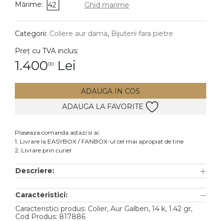
Mărime:
42
Ghid marime
DIAMANTE
Vezi toate
Categorii:
Coliere aur dama
,
Bijuterii fara pietre
Inele
Preț cu TVA inclus:
Cercei
1.400
Lei
00
Bratari
ADAUGA IN COS
Coliere
ADAUGA LA FAVORITE
Lanturi
Pandantive
Plaseaza comanda astazi si ai:
Accesorii
1. Livrare la EASYBOX / FANBOX-ul cel mai apropiat de tine
2. Livrare prin curier
TIP METAL
Descriere:
Aur galben
Caracteristici:
Aur alb
Caracteristici produs: Colier, Aur Galben, 14 k, 1.42 gr,
Aur roz
Cod Produs: 817886