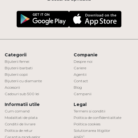
Categorii
Companie
Bijuterii femei
Despre noi
Bijuterii barbati
Cariere
Bijuterii copii
Agentii
Bijuterii cu diamante
Contact
Accesorii
Blog
Cadouri sub 500 lei
Campanii
Informatii utile
Legal
Cum comand
Termeni si conditii
Modalitati de plata
Politica de confidentialitate
Conditii de livrare
Politica cookies
Politica de retur
Solutionarea litigiilor
Garantia produselor
ANPC