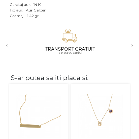
Carataj aur:
14 K
Aur mixt
Tip aur:
Aur Galben
Gramaj:
1.42 gr
CARATAJ
14K
‹
›
18K
TRANSPORT GRATUIT
la plata cu cardul
22K
PIATRA
S-ar putea sa iti placa si:
Fara pietre
Cu pietre
Diamante