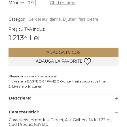
Mărime:
0.9
Ghid marime
DIAMANTE
Vezi toate
Categorii:
Cercei aur dama
,
Bijuterii fara pietre
Inele
Preț cu TVA inclus:
Cercei
1.213
Lei
00
Bratari
ADAUGA IN COS
Coliere
ADAUGA LA FAVORITE
Lanturi
Pandantive
Plaseaza comanda astazi si ai:
Accesorii
1. Livrare la EASYBOX / FANBOX-ul cel mai apropiat de tine
2. Livrare prin curier
TIP METAL
Descriere:
Aur galben
Caracteristici:
Aur alb
Caracteristici produs: Cercei, Aur Galben, 14 k, 1.23 gr,
Aur roz
Cod Produs: 837130