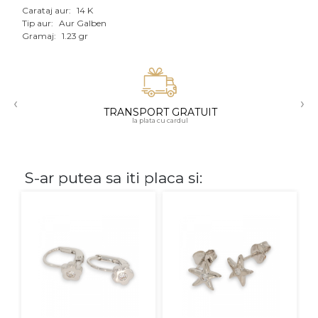
Carataj aur:
14 K
Aur mixt
Tip aur:
Aur Galben
Gramaj:
1.23 gr
CARATAJ
14K
‹
›
18K
TRANSPORT GRATUIT
la plata cu cardul
22K
PIATRA
S-ar putea sa iti placa si:
Fara pietre
Cu pietre
Diamante