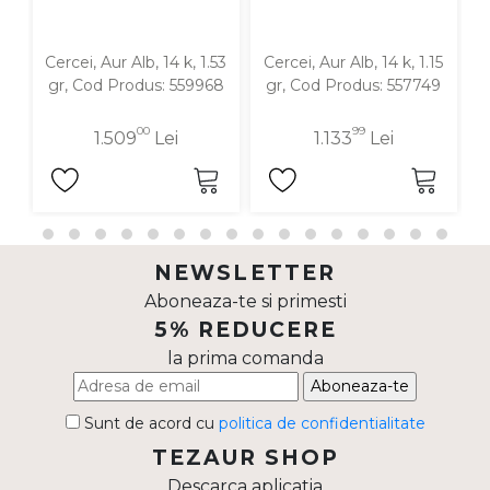
Cercei, Aur Alb, 14 k, 1.53
Cercei, Aur Alb, 14 k, 1.15
C
gr, Cod Produs: 559968
gr, Cod Produs: 557749
00
99
1.509
Lei
1.133
Lei
NEWSLETTER
Aboneaza-te si primesti
5% REDUCERE
la prima comanda
Aboneaza-te
Sunt de acord cu
politica de confidentialitate
TEZAUR SHOP
Descarca aplicatia