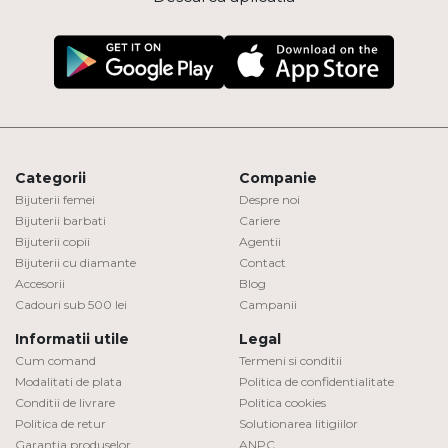
Categorii
Companie
Bijuterii femei
Despre noi
Bijuterii barbati
Cariere
Bijuterii copii
Agentii
Bijuterii cu diamante
Contact
Accesorii
Blog
Cadouri sub 500 lei
Campanii
Informatii utile
Legal
Cum comand
Termeni si conditii
Modalitati de plata
Politica de confidentialitate
Conditii de livrare
Politica cookies
Politica de retur
Solutionarea litigiilor
Garantia produselor
ANPC