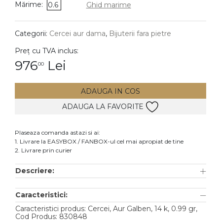
Mărime:
0.6
Ghid marime
DIAMANTE
Vezi toate
Categorii:
Cercei aur dama
,
Bijuterii fara pietre
Inele
Preț cu TVA inclus:
Cercei
976
Lei
00
Bratari
ADAUGA IN COS
Coliere
ADAUGA LA FAVORITE
Lanturi
Pandantive
Plaseaza comanda astazi si ai:
Accesorii
1. Livrare la EASYBOX / FANBOX-ul cel mai apropiat de tine
2. Livrare prin curier
TIP METAL
Descriere:
Aur galben
Caracteristici:
Aur alb
Caracteristici produs: Cercei, Aur Galben, 14 k, 0.99 gr,
Aur roz
Cod Produs: 830848