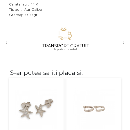
Carataj aur:
14 K
Aur mixt
Tip aur:
Aur Galben
Gramaj:
0.99 gr
CARATAJ
14K
‹
›
18K
TRANSPORT GRATUIT
la plata cu cardul
22K
PIATRA
S-ar putea sa iti placa si:
Fara pietre
Cu pietre
Diamante