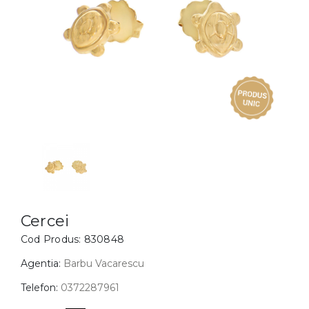
Inele
PIAT
Bratari
Cu 
Coliere
Dia
Lanturi
Pandantive
Accesorii
BIJUTERII COPII
Vezi toate
Inele
Cercei
Cercei
Cod Produs:
830848
Bratari
Coliere
Agentia:
Barbu Vacarescu
Lanturi
Telefon:
0372287961
Pandantive