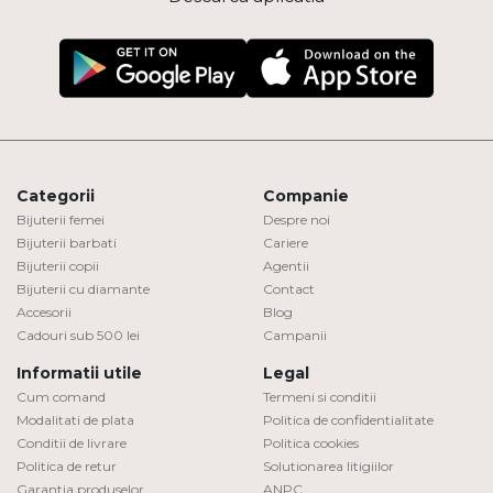
Categorii
Companie
Bijuterii femei
Despre noi
Bijuterii barbati
Cariere
Bijuterii copii
Agentii
Bijuterii cu diamante
Contact
Accesorii
Blog
Cadouri sub 500 lei
Campanii
Informatii utile
Legal
Cum comand
Termeni si conditii
Modalitati de plata
Politica de confidentialitate
Conditii de livrare
Politica cookies
Politica de retur
Solutionarea litigiilor
Garantia produselor
ANPC