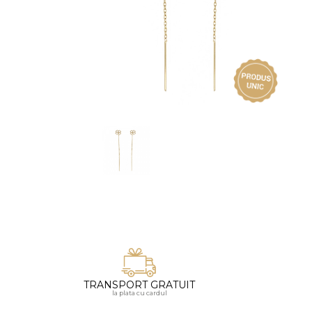
Vezi toate bijuteriile pentru femei
Inele
PIAT
Bratari
Cu 
Coliere
Dia
Lanturi
Pandantive
Accesorii
BIJUTERII COPII
Vezi toate
Inele
Cercei
Bratari
Coliere
TRANSPORT GRATUIT
Lanturi
la plata cu cardul
Pandantive