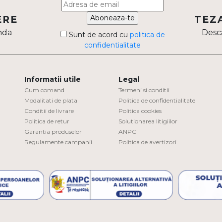
Aboneaza-te
ERE
TEZ
nda
Desca
Sunt de acord cu
politica de
confidentialitate
Informatii utile
Legal
Cum comand
Termeni si conditii
Modalitati de plata
Politica de confidentialitate
Conditii de livrare
Politica cookies
Politica de retur
Solutionarea litigiilor
Garantia produselor
ANPC
Regulamente campanii
Politica de avertizori