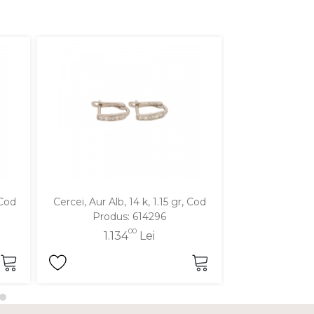
 Cod
Cercei, Aur Alb, 14 k, 1.15 gr, Cod
Cercei, Aur Alb,
Produs: 614296
Produ
00
1.134
Lei
1.7