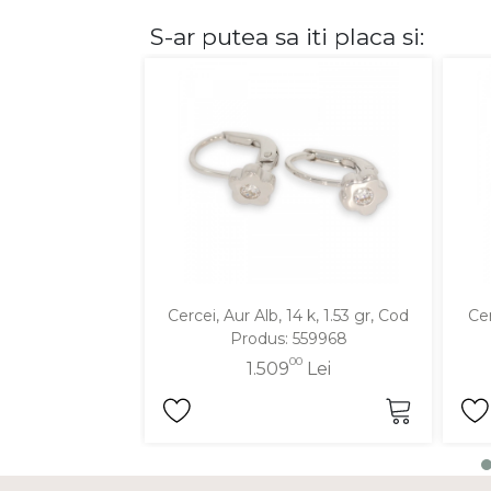
S-ar putea sa iti placa si:
DIAMANTE
Vezi toate
Inele
Cercei
Bratari
Coliere
Lanturi
Pandantive
Accesorii
Cercei, Aur Alb, 14 k, 1.53 gr, Cod
Cer
Produs: 559968
TIP METAL
00
1.509
Lei
Aur galben
Aur alb
Aur roz