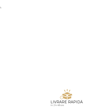
u diamante
n
LIVRARE RAPIDĂ
in 24-48 ore