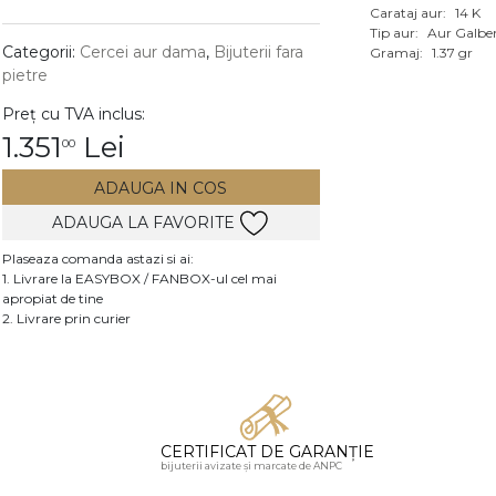
Carataj aur:
14 K
Vezi toate bijuteriile c
Tip aur:
Aur Galbe
RA
Categorii:
Cercei aur dama
,
Bijuterii fara
Gramaj:
1.37 gr
pietre
pietre
Preț cu TVA inclus:
mante
1.351
Lei
00
ADAUGA IN COS
ADAUGA LA FAVORITE
Plaseaza comanda astazi si ai:
1. Livrare la EASYBOX / FANBOX-ul cel mai
apropiat de tine
2. Livrare prin curier
CERTIFICAT DE GARANȚIE
bijuterii avizate și marcate de ANPC