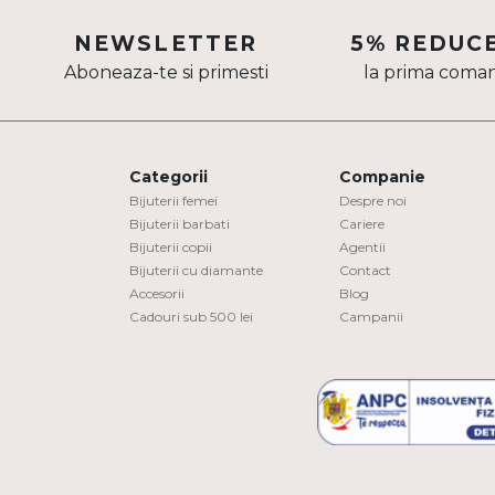
Aur mixt
NEWSLETTER
5% REDUC
Aboneaza-te si primesti
la prima coma
CARATAJ
14K
18K
Categorii
Companie
22K
Bijuterii femei
Despre noi
Bijuterii barbati
Cariere
Bijuterii copii
Agentii
PIATRA
Bijuterii cu diamante
Contact
Accesorii
Blog
Fara pietre
Cadouri sub 500 lei
Campanii
Cu pietre
Diamante