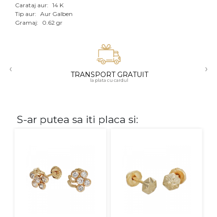
Carataj aur:
14 K
Aur mixt
Tip aur:
Aur Galben
Gramaj:
0.62 gr
CARATAJ
14K
‹
›
18K
TRANSPORT GRATUIT
la plata cu cardul
22K
PIATRA
S-ar putea sa iti placa si:
Fara pietre
Cu pietre
Diamante