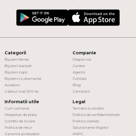
Categorii
Companie
Bijuterii femei
Despre noi
Bijuterii barbati
Cariere
Bijuterii copii
Agentii
Bijuterii cu diamante
Contact
Accesorii
Blog
Cadouri sub 500 lei
Campanii
Informatii utile
Legal
Cum comand
Termeni si conditii
Modalitati de plata
Politica de confidentialitate
Conditii de livrare
Politica cookies
Politica de retur
Solutionarea litigiilor
Garantia produselor
ANPC