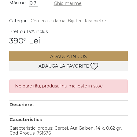
Mărime:
0.7
Ghid marime
DIAMANTE
Vezi toate
Categorii:
Cercei aur dama
,
Bijuterii fara pietre
Inele
Preț cu TVA inclus:
Cercei
390
Lei
01
Bratari
ADAUGA IN COS
Coliere
ADAUGA LA FAVORITE
Lanturi
Pandantive
Accesorii
Ne pare rău, produsul nu mai este in stoc!
TIP METAL
Descriere:
Aur galben
Caracteristici:
Aur alb
Caracteristici produs: Cercei, Aur Galben, 14 k, 0.62 gr,
Cod Produs: 751576
Aur roz