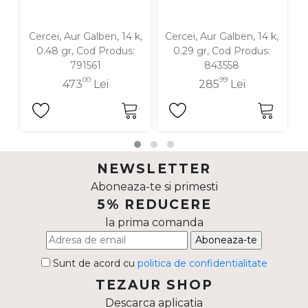
Cercei, Aur Galben, 14 k,
Cercei, Aur Galben, 14 k,
Ce
0.48 gr, Cod Produs:
0.29 gr, Cod Produs:
g
791561
843558
00
99
473
Lei
285
Lei
NEWSLETTER
Aboneaza-te si primesti
5% REDUCERE
la prima comanda
Aboneaza-te
Sunt de acord cu
politica de confidentialitate
TEZAUR SHOP
Descarca aplicatia