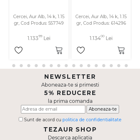
Cercei, Aur Alb, 14 k, 1.15
Cercei, Aur Alb, 14 k, 1.15
C
gr, Cod Produs: 557749
gr, Cod Produs: 614296
99
00
1.133
Lei
1.134
Lei
NEWSLETTER
Aboneaza-te si primesti
5% REDUCERE
la prima comanda
Aboneaza-te
Sunt de acord cu
politica de confidentialitate
TEZAUR SHOP
Descarca aplicatia