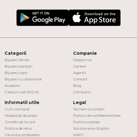
Categorii
Companie
Bijuterii femei
Despre noi
Bijuterii barbati
Cariere
Bijuterii copii
Agentii
Bijuterii cu diamante
Contact
Accesorii
Blog
Cadouri sub 500 lei
Campanii
Informatii utile
Legal
Cum comand
Termeni si conditii
Modalitati de plata
Politica de confidentialitate
Conditii de livrare
Politica cookies
Politica de retur
Solutionarea litigiilor
Garantia produselor
ANPC