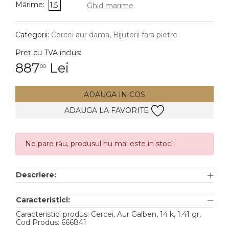
Mărime:
1.5
Ghid marime
DIAMANTE
Vezi toate
Categorii:
Cercei aur dama
,
Bijuterii fara pietre
Inele
Preț cu TVA inclus:
Cercei
887
Lei
00
Bratari
ADAUGA IN COS
Coliere
ADAUGA LA FAVORITE
Lanturi
Pandantive
Accesorii
Ne pare rău, produsul nu mai este in stoc!
TIP METAL
Descriere:
Aur galben
Caracteristici:
Aur alb
Caracteristici produs: Cercei, Aur Galben, 14 k, 1.41 gr,
Cod Produs: 666841
Aur roz