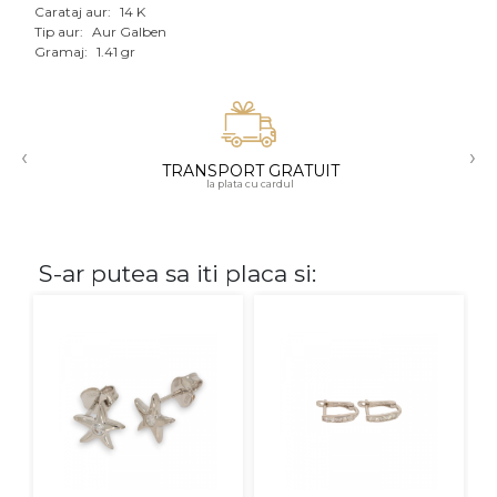
Carataj aur:
14 K
Aur mixt
Tip aur:
Aur Galben
Gramaj:
1.41 gr
CARATAJ
14K
‹
›
18K
TRANSPORT GRATUIT
la plata cu cardul
22K
PIATRA
S-ar putea sa iti placa si:
Fara pietre
Cu pietre
Diamante