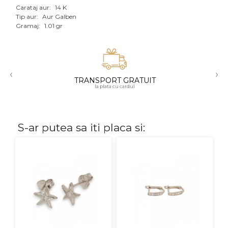
Carataj aur:
14 K
Aur mixt
Tip aur:
Aur Galben
Gramaj:
1.01 gr
CARATAJ
14K
‹
›
18K
TRANSPORT GRATUIT
la plata cu cardul
22K
PIATRA
S-ar putea sa iti placa si:
Fara pietre
Cu pietre
Diamante