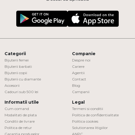
Categorii
Companie
Bijuterii femei
Despre noi
Bijuterii barbati
Cariere
Bijuterii copii
Agentii
Bijuterii cu diamante
Contact
Accesorii
Blog
Cadouri sub 500 lei
Campanii
Informatii utile
Legal
Cum comand
Termeni si conditii
Modalitati de plata
Politica de confidentialitate
Conditii de livrare
Politica cookies
Politica de retur
Solutionarea litigiilor
Garantia produselor
ANPC