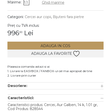
Mărime:
1.1
Ghid marime
DIAMANTE
Vezi toate
Categorii:
Cercei aur copii
,
Bijuterii fara pietre
Inele
Preț cu TVA inclus:
Cercei
996
Lei
00
Bratari
ADAUGA IN COS
Coliere
ADAUGA LA FAVORITE
Lanturi
Pandantive
Plaseaza comanda astazi si ai:
Accesorii
1. Livrare la EASYBOX / FANBOX-ul cel mai apropiat de tine
2. Livrare prin curier
TIP METAL
Descriere:
Aur galben
Caracteristici:
Aur alb
Caracteristici produs: Cercei, Aur Galben, 14 k, 1.01 gr,
Aur roz
Cod Produs: 828544