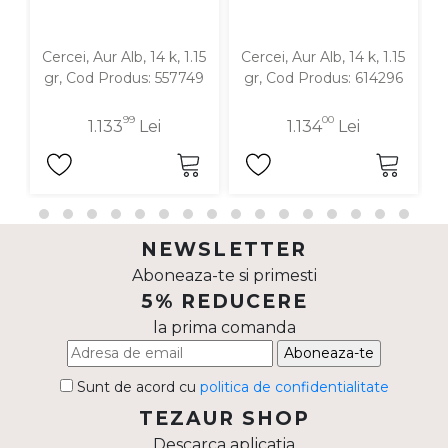
Cercei, Aur Alb, 14 k, 1.15
Cercei, Aur Alb, 14 k, 1.15
C
gr, Cod Produs: 557749
gr, Cod Produs: 614296
99
00
1.133
Lei
1.134
Lei
NEWSLETTER
Aboneaza-te si primesti
5% REDUCERE
la prima comanda
Aboneaza-te
Sunt de acord cu
politica de confidentialitate
TEZAUR SHOP
Descarca aplicatia