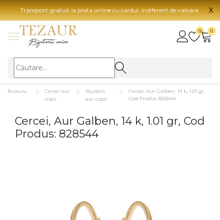
X
Transport gratuit la plata online cu cardul, indiferent de valoare.
BIJUTERII
0
0
Vezi toate bijuteriile
Vezi 
BIJUTERII FEMEI
Vezi toate
TIP 
Tezaurshop.ro
Cercei aur
Bijuterii
Cercei, Aur Galben, 14 k, 1.01 gr,
Inele
Aur
Cod Produs: 828544
copii
aur copii
Cercei
Aur
Cercei, Aur Galben, 14 k, 1.01 gr, Cod
Bratari
Aur
Produs: 828544
Coliere
Aur
Lanturi
CAR
Pandantive
14K
Accesorii
18K
BIJUTERII BARBATI
Vezi toate
22K