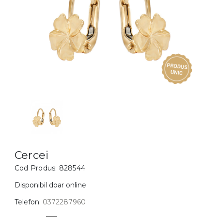
Inele
PIAT
Bratari
Cu 
Coliere
Dia
Lanturi
Pandantive
Accesorii
BIJUTERII COPII
Vezi toate
Inele
Cercei
Cercei
Cod Produs:
828544
Bratari
Coliere
Disponibil doar online
Lanturi
Telefon:
0372287960
Pandantive