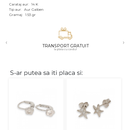
Carataj aur:
14 K
Aur mixt
Tip aur:
Aur Galben
Gramaj:
1.53 gr
CARATAJ
14K
‹
›
18K
TRANSPORT GRATUIT
la plata cu cardul
22K
PIATRA
S-ar putea sa iti placa si:
Fara pietre
Cu pietre
Diamante