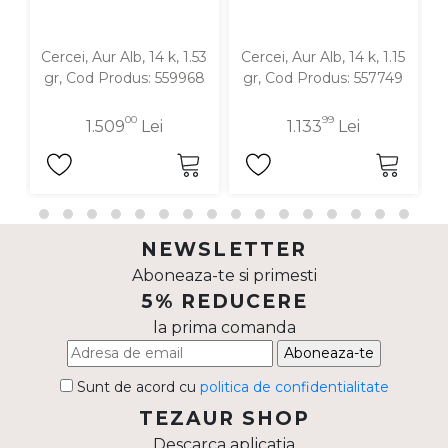
Cercei, Aur Alb, 14 k, 1.53
Cercei, Aur Alb, 14 k, 1.15
C
gr, Cod Produs: 559968
gr, Cod Produs: 557749
00
99
1.509
Lei
1.133
Lei
NEWSLETTER
Aboneaza-te si primesti
5% REDUCERE
la prima comanda
Aboneaza-te
Sunt de acord cu
politica de confidentialitate
TEZAUR SHOP
Descarca aplicatia