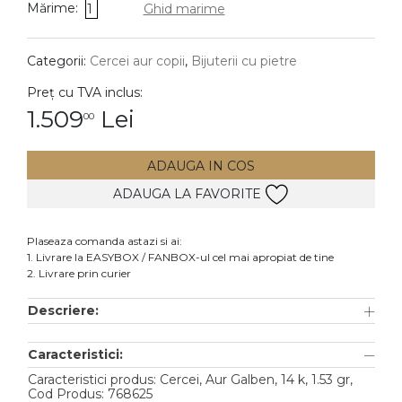
Mărime:
1
Ghid marime
DIAMANTE
Vezi toate
Categorii:
Cercei aur copii
,
Bijuterii cu pietre
Inele
Preț cu TVA inclus:
Cercei
1.509
Lei
00
Bratari
ADAUGA IN COS
Coliere
ADAUGA LA FAVORITE
Lanturi
Pandantive
Plaseaza comanda astazi si ai:
Accesorii
1. Livrare la EASYBOX / FANBOX-ul cel mai apropiat de tine
2. Livrare prin curier
TIP METAL
Descriere:
Aur galben
Caracteristici:
Aur alb
Caracteristici produs: Cercei, Aur Galben, 14 k, 1.53 gr,
Aur roz
Cod Produs: 768625