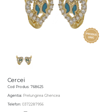
Inele
PIAT
Bratari
Cu 
Coliere
Dia
Lanturi
Pandantive
Accesorii
BIJUTERII COPII
Vezi toate
Inele
Cercei
Cercei
Cod Produs:
768625
Bratari
Coliere
Agentia:
Prelungirea Ghencea
Lanturi
Telefon:
0372287956
Pandantive