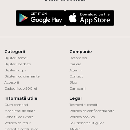
Categorii
Companie
Bijuterii femei
Despre noi
Bijuterii barbati
Cariere
Bijuterii copii
Agentii
Bijuterii cu diamante
Contact
Accesorii
Blog
Cadouri sub 500 lei
Campanii
Informatii utile
Legal
Cum comand
Termeni si conditii
Modalitati de plata
Politica de confidentialitate
Conditii de livrare
Politica cookies
Politica de retur
Solutionarea litigiilor
Garantia produselor
ANPC