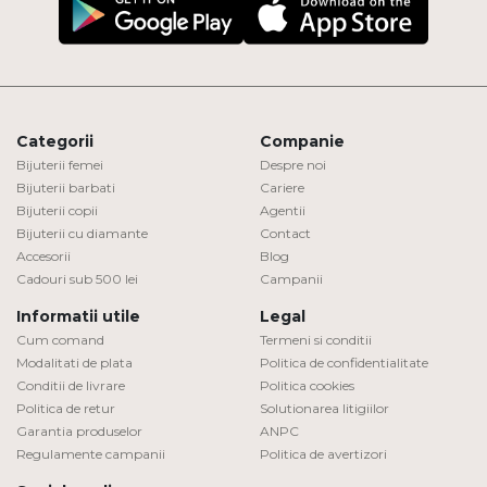
Categorii
Companie
Bijuterii femei
Despre noi
Bijuterii barbati
Cariere
Bijuterii copii
Agentii
Bijuterii cu diamante
Contact
Accesorii
Blog
Cadouri sub 500 lei
Campanii
Informatii utile
Legal
Cum comand
Termeni si conditii
Modalitati de plata
Politica de confidentialitate
Conditii de livrare
Politica cookies
Politica de retur
Solutionarea litigiilor
Garantia produselor
ANPC
Regulamente campanii
Politica de avertizori