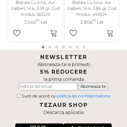
Bratara Cu Snur, Aur
Bratara Cu Snur, Aur
Galben, 14 k, 3.59 gr, Cod
Galben, 14 k, 3.86 gr, Cod
G
Produs: 563229
Produs: 649224
00
00
3.540
Lei
3.806
Lei
NEWSLETTER
Aboneaza-te si primesti
5% REDUCERE
la prima comanda
Aboneaza-te
Sunt de acord cu
politica de confidentialitate
TEZAUR SHOP
Descarca aplicatia