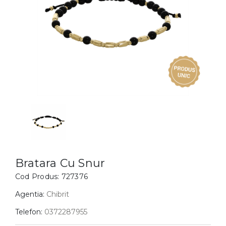
Inele
PIAT
Bratari
Cu 
Coliere
Dia
Lanturi
Pandantive
Accesorii
BIJUTERII COPII
Vezi toate
Inele
Cercei
Bratara Cu Snur
Bratari
Cod Produs:
727376
Coliere
Agentia:
Chibrit
Lanturi
Telefon:
0372287955
Pandantive