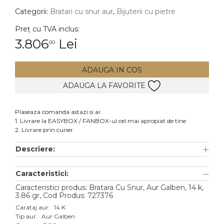
Categorii:
Bratari cu snur aur
,
Bijuterii cu pietre
DIAMANTE
Vezi toate
Preț cu TVA inclus:
3.806
Lei
00
Inele
Cercei
ADAUGA IN COS
Bratari
ADAUGA LA FAVORITE
Coliere
Lanturi
Plaseaza comanda astazi si ai:
1. Livrare la EASYBOX / FANBOX-ul cel mai apropiat de tine
Pandantive
2. Livrare prin curier
Accesorii
Descriere:
TIP METAL
Caracteristici:
Aur galben
Caracteristici produs: Bratara Cu Snur, Aur Galben, 14 k,
3.86 gr, Cod Produs: 727376
Aur alb
Carataj aur:
14 K
Tip aur:
Aur Galben
Aur roz