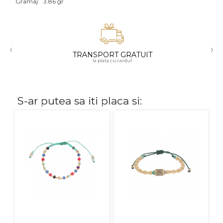
Gramaj:
3.86 gr
Aur mixt
CARATAJ
‹
›
TRANSPORT GRATUIT
14K
la plata cu cardul
18K
22K
S-ar putea sa iti placa si:
PIATRA
Fara pietre
Cu pietre
Diamante