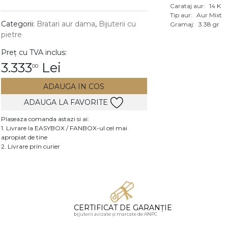
Carataj aur:
14 K
Vezi toate bijuteriile c
Tip aur:
Aur Mixt
RA
Categorii:
Bratari aur dama
,
Bijuterii cu
Gramaj:
3.38 gr
pietre
pietre
Preț cu TVA inclus:
mante
3.333
Lei
00
ADAUGA IN COS
ADAUGA LA FAVORITE
Plaseaza comanda astazi si ai:
1. Livrare la EASYBOX / FANBOX-ul cel mai
apropiat de tine
2. Livrare prin curier
CERTIFICAT DE GARANȚIE
bijuterii avizate și marcate de ANPC