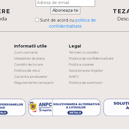
Aboneaza-te
ERE
TEZ
nda
Desca
Sunt de acord cu
politica de
confidentialitate
Informatii utile
Legal
Cum comand
Termeni si conditii
Modalitati de plata
Politica de confidentialitate
Conditii de livrare
Politica cookies
Politica de retur
Solutionarea litigiilor
Garantia produselor
ANPC
Regulamente campanii
Politica de avertizori