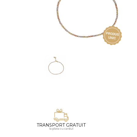
Vezi toate bijuteriile pentru femei
Inele
PIAT
Bratari
Cu 
Coliere
Dia
Lanturi
Pandantive
Accesorii
BIJUTERII COPII
Vezi toate
Inele
Cercei
Bratari
Coliere
TRANSPORT GRATUIT
Lanturi
la plata cu cardul
Pandantive