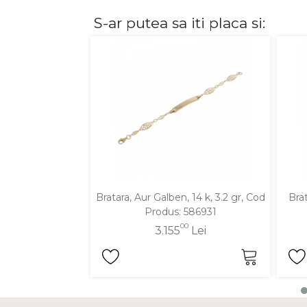
S-ar putea sa iti placa si:
DIAMANTE
Vezi toate
Inele
Cercei
Bratari
Coliere
Lanturi
Pandantive
Accesorii
Bratara, Aur Galben, 14 k, 3.2 gr, Cod
Brat
Produs: 586931
TIP METAL
00
3.155
Lei
Aur galben
Aur alb
Aur roz