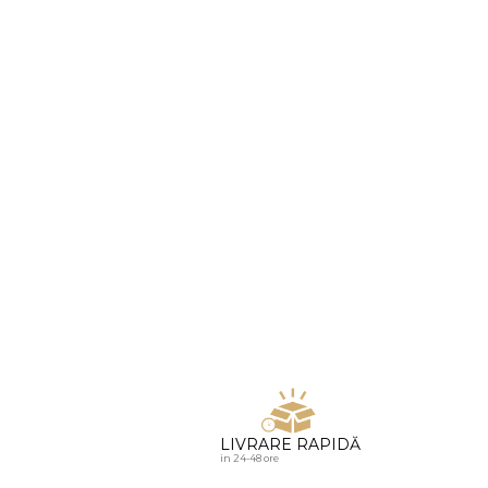
u diamante
LIVRARE RAPIDĂ
in 24-48 ore