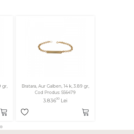
 gr,
Bratara, Aur Galben, 14 k, 3.89 gr,
Bratara, Aur Gal
Cod Produs: 556479
Cod Pro
00
3.836
Lei
2.8