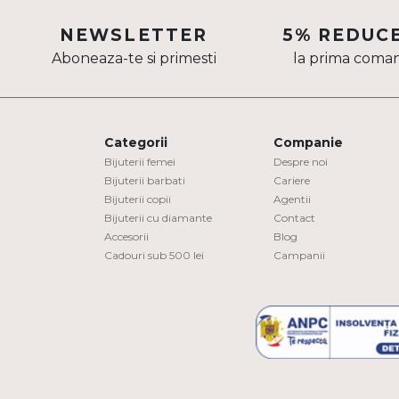
Aur mixt
NEWSLETTER
5% REDUC
Aboneaza-te si primesti
la prima coma
CARATAJ
14K
18K
Categorii
Companie
22K
Bijuterii femei
Despre noi
Bijuterii barbati
Cariere
Bijuterii copii
Agentii
PIATRA
Bijuterii cu diamante
Contact
Accesorii
Blog
Fara pietre
Cadouri sub 500 lei
Campanii
Cu pietre
Diamante