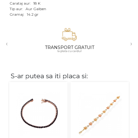
Carataj aur:
18 K
Aur mixt
Tip aur:
Aur Galben
Gramaj:
14.2 gr
CARATAJ
14K
‹
›
18K
TRANSPORT GRATUIT
la plata cu cardul
22K
PIATRA
S-ar putea sa iti placa si:
Fara pietre
Cu pietre
Diamante