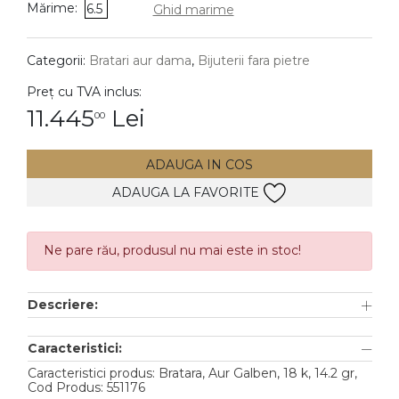
Mărime:
6.5
Ghid marime
DIAMANTE
Vezi toate
Categorii:
Bratari aur dama
,
Bijuterii fara pietre
Inele
Preț cu TVA inclus:
Cercei
11.445
Lei
00
Bratari
ADAUGA IN COS
Coliere
ADAUGA LA FAVORITE
Lanturi
Pandantive
Accesorii
Ne pare rău, produsul nu mai este in stoc!
TIP METAL
Descriere:
Aur galben
Caracteristici:
Aur alb
Caracteristici produs: Bratara, Aur Galben, 18 k, 14.2 gr,
Cod Produs: 551176
Aur roz