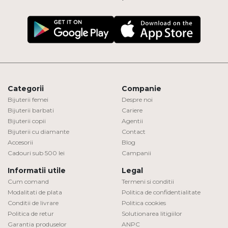
Categorii
Companie
Bijuterii femei
Despre noi
Bijuterii barbati
Cariere
Bijuterii copii
Agentii
Bijuterii cu diamante
Contact
Accesorii
Blog
Cadouri sub 500 lei
Campanii
Informatii utile
Legal
Cum comand
Termeni si conditii
Modalitati de plata
Politica de confidentialitate
Conditii de livrare
Politica cookies
Politica de retur
Solutionarea litigiilor
Garantia produselor
ANPC