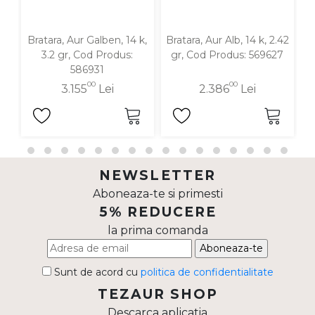
Bratara, Aur Galben, 14 k,
Bratara, Aur Alb, 14 k, 2.42
B
3.2 gr, Cod Produs:
gr, Cod Produs: 569627
586931
00
00
3.155
Lei
2.386
Lei
NEWSLETTER
Aboneaza-te si primesti
5% REDUCERE
la prima comanda
Aboneaza-te
Sunt de acord cu
politica de confidentialitate
TEZAUR SHOP
Descarca aplicatia