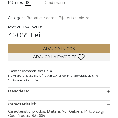
Mărime:
18
Ghid marime
DIAMANTE
Vezi toate
Categorii:
Bratari aur dama
,
Bijuterii cu pietre
Inele
Preț cu TVA inclus:
Cercei
3.205
Lei
00
Bratari
ADAUGA IN COS
Coliere
ADAUGA LA FAVORITE
Lanturi
Pandantive
Plaseaza comanda astazi si ai:
Accesorii
1. Livrare la EASYBOX / FANBOX-ul cel mai apropiat de tine
2. Livrare prin curier
TIP METAL
Descriere:
Aur galben
Caracteristici:
Aur alb
Caracteristici produs: Bratara, Aur Galben, 14 k, 3.25 gr,
Aur roz
Cod Produs: 839665