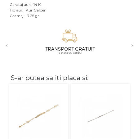
Carataj aur:
14 K
Aur mixt
Tip aur:
Aur Galben
Gramaj:
3.25 gr
CARATAJ
14K
‹
›
18K
TRANSPORT GRATUIT
la plata cu cardul
22K
PIATRA
S-ar putea sa iti placa si:
Fara pietre
Cu pietre
Diamante