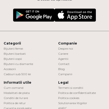
Categorii
Companie
Bijuterii femei
Despre noi
Bijuterii barbati
Cariere
Bijuterii copii
Agentii
Bijuterii cu diamante
Contact
Accesorii
Blog
Cadouri sub 500 lei
Campanii
Informatii utile
Legal
Cum comand
Termeni si conditii
Modalitati de plata
Politica de confidentialitate
Conditii de livrare
Politica cookies
Politica de retur
Solutionarea litigiilor
Garantia produselor
ANPC