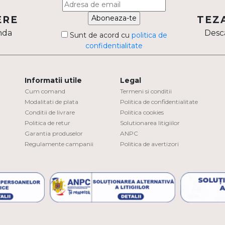
Aboneaza-te
ERE
TEZ
nda
Desca
Sunt de acord cu
politica de
confidentialitate
Informatii utile
Legal
Cum comand
Termeni si conditii
Modalitati de plata
Politica de confidentialitate
Conditii de livrare
Politica cookies
Politica de retur
Solutionarea litigiilor
Garantia produselor
ANPC
Regulamente campanii
Politica de avertizori