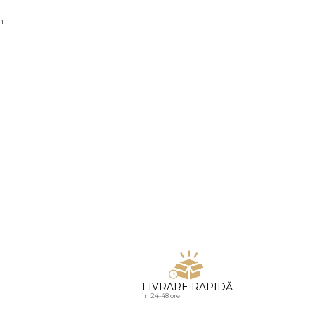
u diamante
n
LIVRARE RAPIDĂ
in 24-48 ore