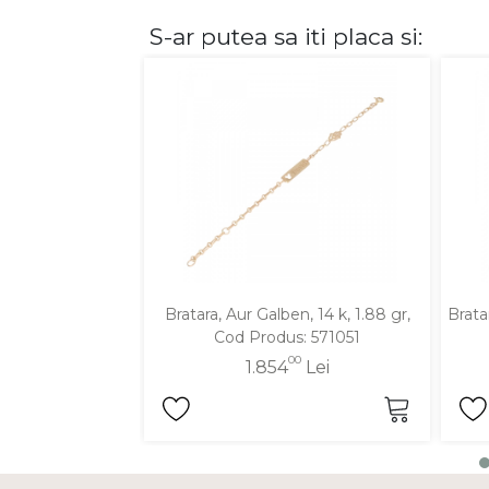
S-ar putea sa iti placa si:
DIAMANTE
Vezi toate
Inele
Cercei
Bratari
Coliere
Lanturi
Pandantive
Accesorii
Bratara, Aur Galben, 14 k, 1.88 gr,
Brata
Cod Produs: 571051
TIP METAL
00
1.854
Lei
Aur galben
Aur alb
Aur roz