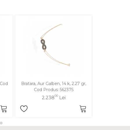
, Cod
Bratara, Aur Galben, 14 k, 2.27 gr,
Bratara, Aur Gal
Cod Produs: 562375
Cod Pro
00
2.238
Lei
2.11