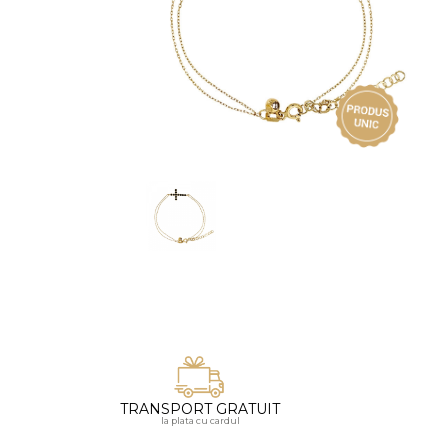
Vezi toate bijuteriile pentru femei
Inele
PIAT
Bratari
Cu 
Coliere
Dia
Lanturi
Pandantive
Accesorii
BIJUTERII COPII
Vezi toate
Inele
Cercei
Bratari
Coliere
TRANSPORT GRATUIT
Lanturi
la plata cu cardul
Pandantive