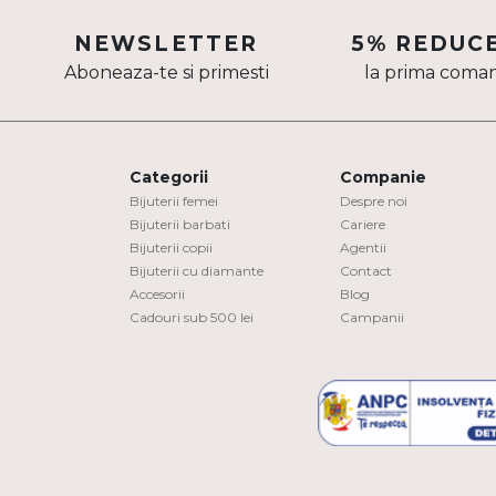
Aur mixt
NEWSLETTER
5% REDUC
Aboneaza-te si primesti
la prima coma
CARATAJ
14K
18K
Categorii
Companie
22K
Bijuterii femei
Despre noi
Bijuterii barbati
Cariere
Bijuterii copii
Agentii
PIATRA
Bijuterii cu diamante
Contact
Accesorii
Blog
Fara pietre
Cadouri sub 500 lei
Campanii
Cu pietre
Diamante