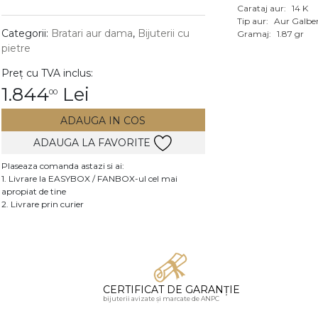
Carataj aur:
14 K
Vezi toate bijuteriile c
Tip aur:
Aur Galbe
RA
Categorii:
Bratari aur dama
,
Bijuterii cu
Gramaj:
1.87 gr
pietre
pietre
Preț cu TVA inclus:
mante
1.844
Lei
00
ADAUGA IN COS
ADAUGA LA FAVORITE
Plaseaza comanda astazi si ai:
1. Livrare la EASYBOX / FANBOX-ul cel mai
apropiat de tine
2. Livrare prin curier
CERTIFICAT DE GARANȚIE
bijuterii avizate și marcate de ANPC