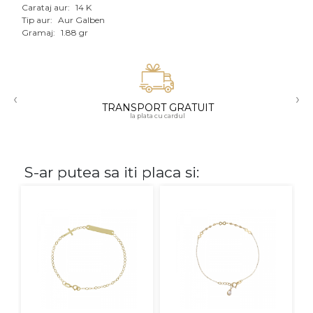
Carataj aur:
14 K
Aur mixt
Tip aur:
Aur Galben
Gramaj:
1.88 gr
CARATAJ
14K
‹
›
18K
TRANSPORT GRATUIT
la plata cu cardul
22K
PIATRA
S-ar putea sa iti placa si:
Fara pietre
Cu pietre
Diamante