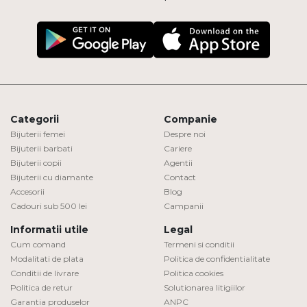
Categorii
Companie
Bijuterii femei
Despre noi
Bijuterii barbati
Cariere
Bijuterii copii
Agentii
Bijuterii cu diamante
Contact
Accesorii
Blog
Cadouri sub 500 lei
Campanii
Informatii utile
Legal
Cum comand
Termeni si conditii
Modalitati de plata
Politica de confidentialitate
Conditii de livrare
Politica cookies
Politica de retur
Solutionarea litigiilor
Garantia produselor
ANPC