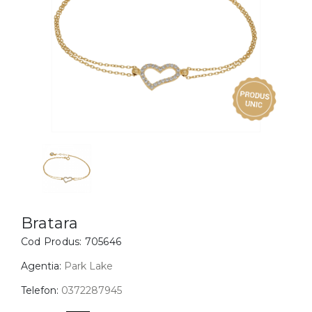
Inele
PIAT
Bratari
Cu 
Coliere
Dia
Lanturi
Pandantive
Accesorii
BIJUTERII COPII
Vezi toate
Inele
Cercei
Bratara
Cod Produs:
705646
Bratari
Coliere
Agentia:
Park Lake
Lanturi
Telefon:
0372287945
Pandantive