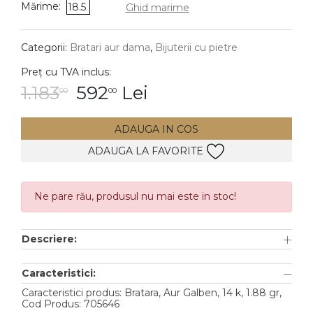
Mărime:
18.5
Ghid marime
DIAMANTE
Vezi toate
Categorii:
Bratari aur dama
,
Bijuterii cu pietre
Inele
Preț cu TVA inclus:
Cercei
1.183
592
Lei
00
00
Bratari
ADAUGA IN COS
Coliere
ADAUGA LA FAVORITE
Lanturi
Pandantive
Accesorii
Ne pare rău, produsul nu mai este in stoc!
TIP METAL
Descriere:
Aur galben
Caracteristici:
Aur alb
Caracteristici produs: Bratara, Aur Galben, 14 k, 1.88 gr,
Cod Produs: 705646
Aur roz