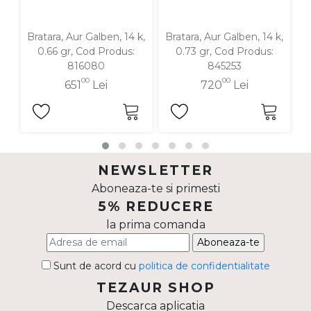
Bratara, Aur Galben, 14 k,
Bratara, Aur Galben, 14 k,
B
0.66 gr, Cod Produs:
0.73 gr, Cod Produs:
816080
845253
00
00
651
Lei
720
Lei
NEWSLETTER
Aboneaza-te si primesti
5% REDUCERE
la prima comanda
Aboneaza-te
Sunt de acord cu
politica de confidentialitate
TEZAUR SHOP
Descarca aplicatia