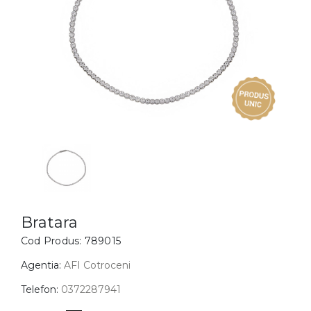
Inele
PIAT
Bratari
Cu 
Coliere
Dia
Lanturi
Pandantive
Accesorii
BIJUTERII COPII
Vezi toate
Inele
Cercei
Bratara
Cod Produs:
789015
Bratari
Coliere
Agentia:
AFI Cotroceni
Lanturi
Telefon:
0372287941
Pandantive