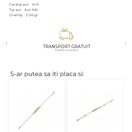
Carataj aur:
14 K
Aur mixt
Tip aur:
Aur Alb
Gramaj:
3.06 gr
CARATAJ
14K
‹
›
18K
TRANSPORT GRATUIT
la plata cu cardul
22K
PIATRA
S-ar putea sa iti placa si:
Fara pietre
Cu pietre
Diamante