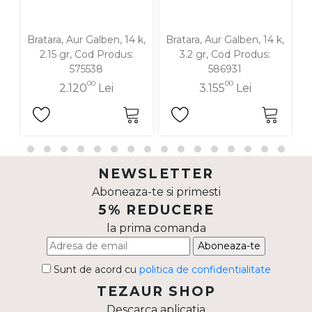
Bratara, Aur Galben, 14 k,
Bratara, Aur Galben, 14 k,
Br
2.15 gr, Cod Produs:
3.2 gr, Cod Produs:
575538
586931
00
00
2.120
Lei
3.155
Lei
NEWSLETTER
Aboneaza-te si primesti
5% REDUCERE
la prima comanda
Aboneaza-te
Sunt de acord cu
politica de confidentialitate
TEZAUR SHOP
Descarca aplicatia