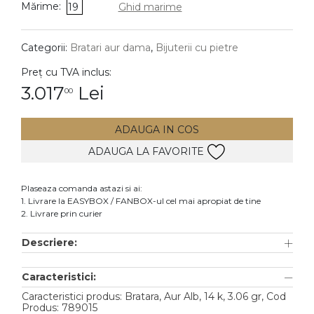
Mărime:
19
Ghid marime
DIAMANTE
Vezi toate
Categorii:
Bratari aur dama
,
Bijuterii cu pietre
Inele
Preț cu TVA inclus:
Cercei
3.017
Lei
00
Bratari
ADAUGA IN COS
Coliere
ADAUGA LA FAVORITE
Lanturi
Pandantive
Plaseaza comanda astazi si ai:
Accesorii
1. Livrare la EASYBOX / FANBOX-ul cel mai apropiat de tine
2. Livrare prin curier
TIP METAL
Descriere:
Aur galben
Caracteristici:
Aur alb
Caracteristici produs: Bratara, Aur Alb, 14 k, 3.06 gr, Cod
Aur roz
Produs: 789015