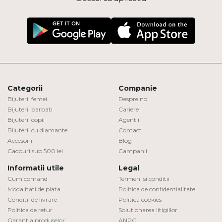
Categorii
Companie
Bijuterii femei
Despre noi
Bijuterii barbati
Cariere
Bijuterii copii
Agentii
Bijuterii cu diamante
Contact
Accesorii
Blog
Cadouri sub 500 lei
Campanii
Informatii utile
Legal
Cum comand
Termeni si conditii
Modalitati de plata
Politica de confidentialitate
Conditii de livrare
Politica cookies
Politica de retur
Solutionarea litigiilor
Garantia produselor
ANPC