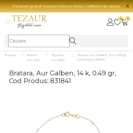
X
Transport gratuit la plata online cu cardul, indiferent de valoare.
BIJUTERII
0
0
Vezi toate bijuteriile
Vezi 
BIJUTERII FEMEI
Vezi toate
TIP 
Tezaurshop.ro
Bratari
Bijuterii
Bratara, Aur Galben, 14 k, 0.49 gr,
Inele
Aur
Cod Produs: 831841
aur copii
aur copii
Cercei
Aur
Bratara, Aur Galben, 14 k, 0.49 gr,
Bratari
Aur
Cod Produs: 831841
Coliere
Aur
Lanturi
CAR
Pandantive
14K
Accesorii
18K
BIJUTERII BARBATI
Vezi toate
22K