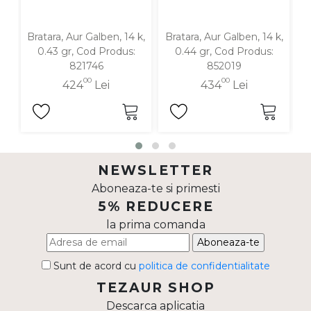
Bratara, Aur Galben, 14 k,
Bratara, Aur Galben, 14 k,
B
0.43 gr, Cod Produs:
0.44 gr, Cod Produs:
821746
852019
00
00
424
Lei
434
Lei
NEWSLETTER
Aboneaza-te si primesti
5% REDUCERE
la prima comanda
Aboneaza-te
Sunt de acord cu
politica de confidentialitate
TEZAUR SHOP
Descarca aplicatia