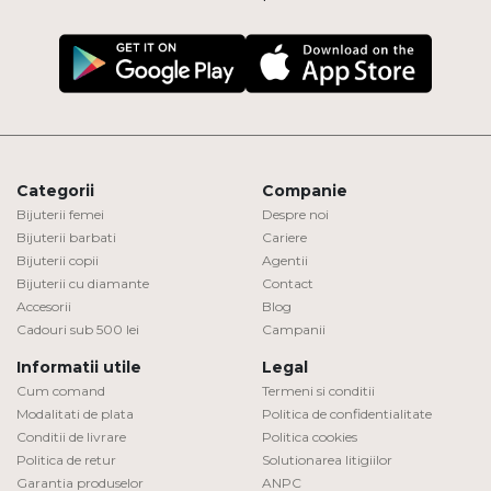
Categorii
Companie
Bijuterii femei
Despre noi
Bijuterii barbati
Cariere
Bijuterii copii
Agentii
Bijuterii cu diamante
Contact
Accesorii
Blog
Cadouri sub 500 lei
Campanii
Informatii utile
Legal
Cum comand
Termeni si conditii
Modalitati de plata
Politica de confidentialitate
Conditii de livrare
Politica cookies
Politica de retur
Solutionarea litigiilor
Garantia produselor
ANPC