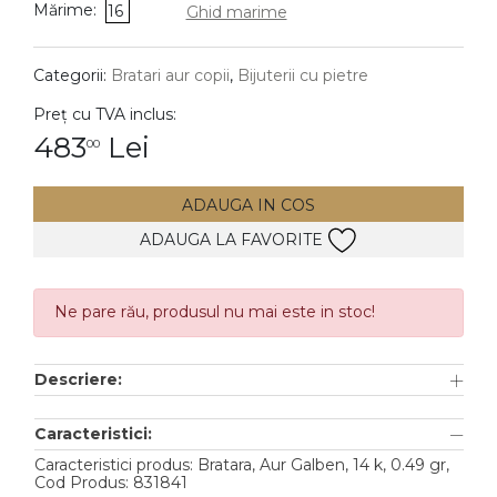
Mărime:
16
Ghid marime
DIAMANTE
Vezi toate
Categorii:
Bratari aur copii
,
Bijuterii cu pietre
Inele
Preț cu TVA inclus:
Cercei
483
Lei
00
Bratari
ADAUGA IN COS
Coliere
ADAUGA LA FAVORITE
Lanturi
Pandantive
Accesorii
Ne pare rău, produsul nu mai este in stoc!
TIP METAL
Descriere:
Aur galben
Caracteristici:
Aur alb
Caracteristici produs: Bratara, Aur Galben, 14 k, 0.49 gr,
Cod Produs: 831841
Aur roz