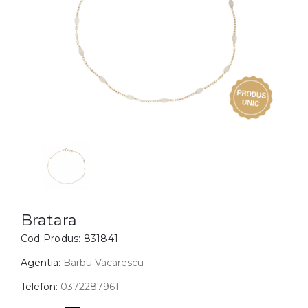
Inele
PIAT
Bratari
Cu 
Coliere
Dia
Lanturi
Pandantive
Accesorii
BIJUTERII COPII
Vezi toate
Inele
Cercei
Bratara
Cod Produs:
831841
Bratari
Coliere
Agentia:
Barbu Vacarescu
Lanturi
Telefon:
0372287961
Pandantive