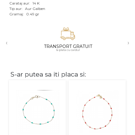
Carataj aur:
14 K
Aur mixt
Tip aur:
Aur Galben
Gramaj:
0.49 gr
CARATAJ
14K
‹
›
18K
TRANSPORT GRATUIT
la plata cu cardul
22K
PIATRA
S-ar putea sa iti placa si:
Fara pietre
Cu pietre
Diamante