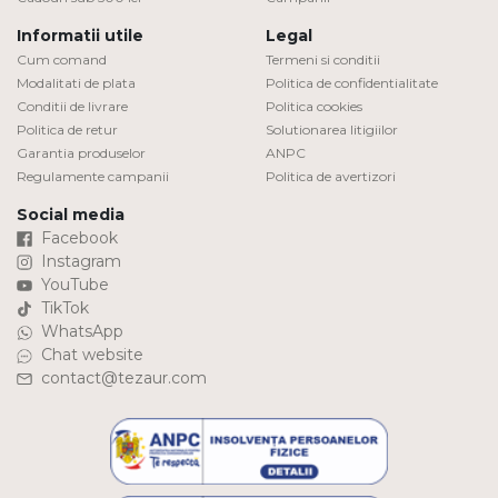
Informatii utile
Legal
DIAMANTE
Vezi toate
Cum comand
Termeni si conditii
Modalitati de plata
Politica de confidentialitate
Inele
Conditii de livrare
Politica cookies
Politica de retur
Solutionarea litigiilor
Cercei
Garantia produselor
ANPC
Bratari
Regulamente campanii
Politica de avertizori
Coliere
Social media
Facebook
Lanturi
Instagram
Pandantive
YouTube
TikTok
Accesorii
WhatsApp
Chat website
TIP METAL
contact@tezaur.com
Aur galben
Aur alb
Aur roz