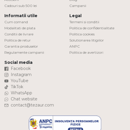
Cadouri sub 500 lei
Campanii
DIAMANTE
Vezi toate
Informatii utile
Legal
Cum comand
Termeni si conditii
Inele
Modalitati de plata
Politica de confidentialitate
Conditii de livrare
Politica cookies
Cercei
Politica de retur
Solutionarea litigiilor
Bratari
Garantia produselor
ANPC
Regulamente campanii
Politica de avertizori
Coliere
Social media
Lanturi
Facebook
Pandantive
Instagram
YouTube
Accesorii
TikTok
WhatsApp
TIP METAL
Chat website
contact@tezaur.com
Aur galben
Aur alb
Aur roz