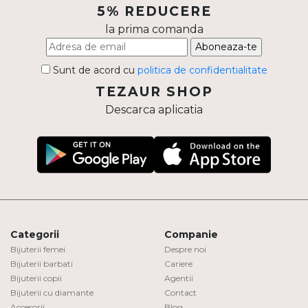
5% REDUCERE
Inele
la prima comanda
PIAT
Bratari
Aboneaza-te
Cu 
Coliere
Sunt de acord cu
politica de confidentialitate
Dia
Lanturi
TEZAUR SHOP
Pandantive
Descarca aplicatia
Accesorii
BIJUTERII COPII
Vezi toate
Inele
Cercei
Categorii
Companie
Bratari
Bijuterii femei
Despre noi
Coliere
Bijuterii barbati
Cariere
Bijuterii copii
Agentii
Lanturi
Bijuterii cu diamante
Contact
Pandantive
Accesorii
Blog