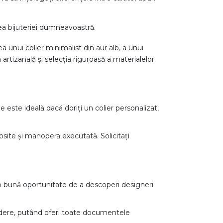
ea bijuteriei dumneavoastră.
a unui colier minimalist din aur alb, a unui
 artizanală și selecția riguroasă a materialelor.
 este ideală dacă doriți un colier personalizat,
losite și manopera executată. Solicitați
i o bună oportunitate de a descoperi designeri
credere, putând oferi toate documentele