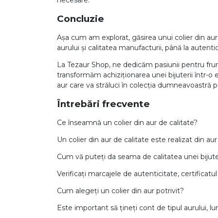
necesare.
Concluzie
Așa cum am explorat, găsirea unui colier din aur
aurului și calitatea manufacturii, până la autenti
La Tezaur Shop, ne dedicăm pasiunii pentru frum
transformăm achiziționarea unei bijuterii într-o 
aur care va străluci în colecția dumneavoastră p
Întrebări frecvente
Ce înseamnă un colier din aur de calitate?
Un colier din aur de calitate este realizat din a
Cum vă puteți da seama de calitatea unei bijuter
Verificați marcajele de autenticitate, certificatul
Cum alegeți un colier din aur potrivit?
Este important să țineți cont de tipul aurului, lun