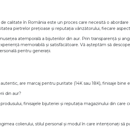
 de calitate în România este un proces care necesită o abordare in
citatea pietrelor prețioase și reputația vânzătorului, fiecare aspe
usețea atemporală a bijuteriilor din aur. Prin transparență și an
experiență memorabilă și satisfăcătoare. Vă așteptăm să descoperiți 
ersonală pentru generații.
ur autentic, are marcaj pentru puritate (14K sau 18K), finisaje bine
ii din aur?
 produsului, finisajele bijuteriei și reputația magazinului din care 
gimea colierului, stilul personal și modul în care intenționați să pur