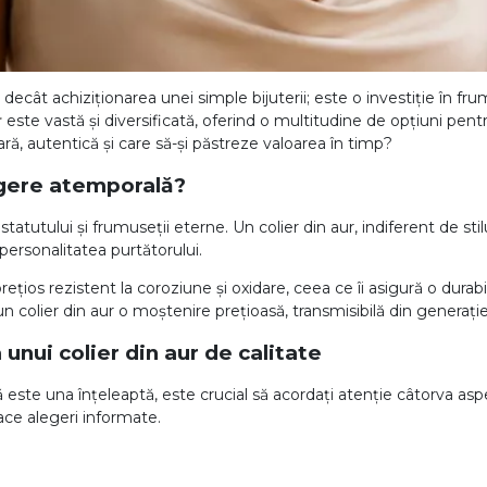
decât achiziționarea unei simple bijuterii; este o investiție în fr
r
este vastă și diversificată, oferind o multitudine de opțiuni pent
ă, autentică și care să-și păstreze valoarea în timp?
legere atemporală?
tatutului și frumuseții eterne. Un colier din aur, indiferent de sti
personalitatea purtătorului.
ețios rezistent la coroziune și oxidare, ceea ce îi asigură o durab
n colier din aur o moștenire prețioasă, transmisibilă din generație
 unui colier din aur de calitate
 este una înțeleaptă, este crucial să acordați atenție câtorva 
ace alegeri informate.