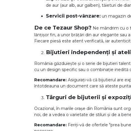
de aur (aur alb, aur galben), tăieturi de dia
Servicii post-vânzare:
un magazin de 
De ce Tezaur Shop?
Ne mândrim cu o trad
lănțișor fin, a unor brățări din aur elegante sau 
Fiecare piesă este atent verificată, iar autentic
Bijutieri independenți și atel
România găzduiește și o serie de bijutieri talen
cu un design specific sau o combinație inedită d
Recomandare:
Asigurați-vă că bijutierul are ex
întotdeauna un document care să ateste puritatea
Târguri de bijuterii și expoziți
Ocazional, în marile orașe din România sunt orga
noi, de a vedea o varietate de stiluri și de a ben
Recomandare:
Feriți-vă de ofertele "prea bun