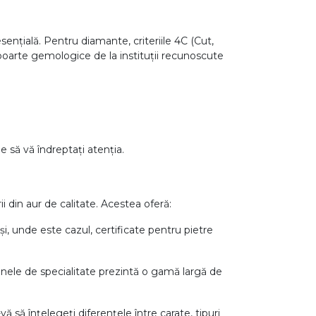
sențială. Pentru diamante, criteriile 4C (Cut,
poarte gemologice de la instituții recunoscute
 să vă îndreptați atenția.
ii din aur de calitate. Acestea oferă:
și, unde este cazul, certificate pentru pietre
azinele de specialitate prezintă o gamă largă de
ă să înțelegeți diferențele între carate, tipuri