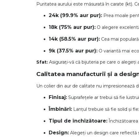
Puritatea aurului este măsurată în carate (kt). C
Aur mixt
24k (99.9% aur pur):
Prea moale pentru
CARATAJ
18k (75% aur pur):
O alegere excelentă 
14K
14k (58.5% aur pur):
Cea mai populară o
18K
9k (37.5% aur pur):
O variantă mai eco
22K
Sfat:
Asigurați-vă că bijuteria pe care o alegeți 
PIATRA
Calitatea manufacturii și a design
Fara pietre
Un colier din aur de calitate nu impresionează doa
Cu pietre
Finisaj:
Suprafețele ar trebui să fie lustru
Diamante
Îmbinări:
Lanțul trebuie să fie solid și fle
Tipul de închizătoare:
Închizătoarea 
Design:
Alegeți un design care reflectă s