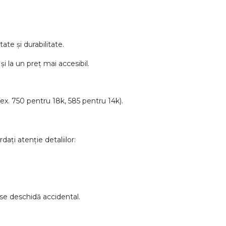
tate și durabilitate.
și la un preț mai accesibil.
(ex. 750 pentru 18k, 585 pentru 14k).
dați atenție detaliilor:
 se deschidă accidental.