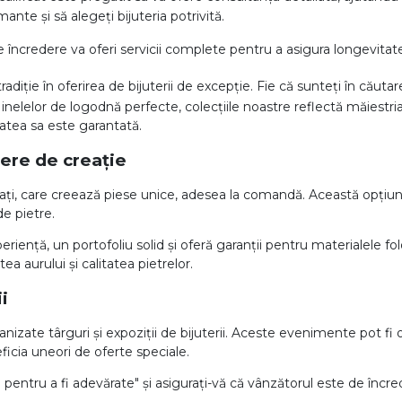
mante și să alegeți bijuteria potrivită.
încredere va oferi servicii complete pentru a asigura longevitat
iție în oferirea de bijuterii de excepție. Fie că sunteți în căutare
a inelelor de logodnă perfecte, colecțiile noastre reflectă măiestria
itatea sa este garantată.
iere de creație
tați, care creează piese unice, adesea la comandă. Această opțiune
e pietre.
periență, un portofoliu solid și oferă garanții pentru materialele fo
 aurului și calitatea pietrelor.
i
nizate târguri și expoziții de bijuterii. Aceste evenimente pot f
eficia uneori de oferte speciale.
e pentru a fi adevărate" și asigurați-vă că vânzătorul este de în