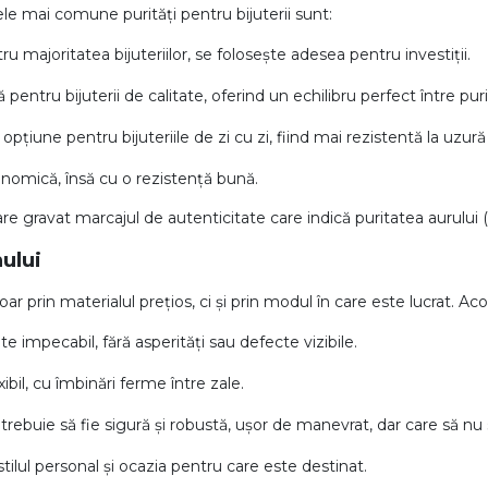
ele mai comune purități pentru bijuterii sunt:
 majoritatea bijuteriilor, se folosește adesea pentru investiții.
pentru bijuterii de calitate, oferind un echilibru perfect între puri
pțiune pentru bijuteriile de zi cu zi, fiind mai rezistentă la uzură 
nomică, însă cu o rezistență bună.
are gravat marcajul de autenticitate care indică puritatea aurului 
ului
r prin materialul prețios, ci și prin modul în care este lucrat. Acor
ite impecabil, fără asperități sau defecte vizibile.
xibil, cu îmbinări ferme între zale.
trebuie să fie sigură și robustă, ușor de manevrat, dar care să nu
tilul personal și ocazia pentru care este destinat.