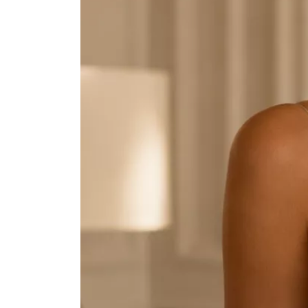
Vezi toate bijuteriile pentru femei
Inele
PIAT
Bratari
Cu 
Coliere
Dia
Lanturi
Pandantive
Accesorii
BIJUTERII COPII
Vezi toate
Inele
Cercei
Bratari
Coliere
Lanturi
Pandantive