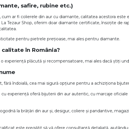
ante, safire, rubine etc.)
 cum ar fi colierele din aur cu diamante, calitatea acestora este e
 La Tezaur Shop, oferim doar diamante certificate, însoțite de ra
alitatea.
nticitate pentru pietrele prețioase, mai ales pentru diamante.
e calitate în România?
 o experiență plăcută și recompensatoare, mai ales dacă știți unde
renume
, fără îndoială, cea mai sigură opțiune pentru a achiziționa bijuter
u experiență oferă bijuterii din aur autentic, cu marcaje oficiale 
 logodnă la brățări din aur și, desigur, coliere și pandantive, mag
alificat este pregătit să vă ofere consultanță detaliată, ajutându-v