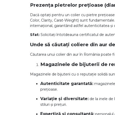
Prezența pietrelor prețioase (diam
Dacă optați pentru un colier cu pietre prețioase,
Color, Clarity, Carat-Weight) sunt fundamentale.
internațional, garantând astfel autenticitatea și c
Sfat:
Solicitați întotdeauna certificatul de aute
Unde să căutați coliere din aur d
Căutarea unui colier din aur în România poate fi
Magazinele de bijuterii de 
Magazinele de bijuterii cu o reputație solidă sunt
Autenticitate garantată:
magazinele c
prețioase.
Variație și diversitate:
de la inele de
stiluri și prețuri.
Expertiză și consultanță:
personalul c