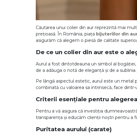
DIAMANTE
Vezi toate
Inele
Căutarea unui colier din aur reprezintă mai mult 
prețioasă. În România, piața
bijuteriilor din au
Cercei
asigurăm că alegem o piesă de calitate superioar
Bratari
De ce un colier din aur este o a
Coliere
Aurul a fost dintotdeauna un simbol al bogăției, s
Lanturi
de a adăuga o notă de eleganță și de a sublinia 
Pandantive
Pe lângă aspectul estetic, aurul este un metal pr
Accesorii
combinată cu valoarea sa intrinsecă, face dintr-u
Criterii esențiale pentru alegerea
TIP METAL
Pentru a vă asigura că investiția dumneavoastră
Aur galben
transparența și educăm clienții noștri pentru a f
Aur alb
Puritatea aurului (carate)
Aur roz