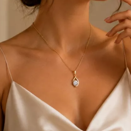
Vezi toate bijuteriile c
RA
pietre
mante