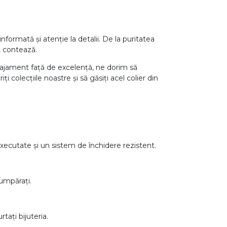
formată și atenție la detalii. De la puritatea
ct contează.
gajament față de excelență, ne dorim să
colecțiile noastre și să găsiți acel colier din
 executate și un sistem de închidere rezistent.
cumpărați.
tați bijuteria.