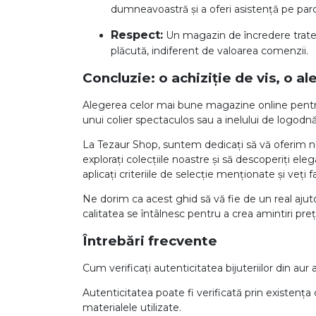
dumneavoastră și a oferi asistență pe par
Respect:
Un magazin de încredere trateaz
plăcută, indiferent de valoarea comenzii.
Concluzie: o achiziție de vis, o a
Alegerea celor mai bune magazine online pentru bi
unui colier spectaculos sau a inelului de logodnă
La Tezaur Shop, suntem dedicați să vă oferim nu d
explorați colecțiile noastre și să descoperiți el
aplicați criteriile de selecție menționate și veți fa
Ne dorim ca acest ghid să vă fie de un real ajut
calitatea se întâlnesc pentru a crea amintiri preț
Întrebări frecvente
Cum verificați autenticitatea bijuteriilor din au
Autenticitatea poate fi verificată prin existența 
materialele utilizate.