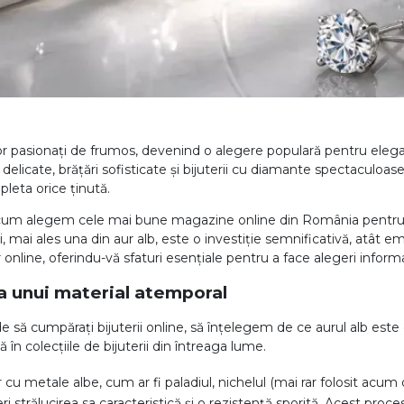
r pasionați de frumos, devenind o alegere populară pentru eleganța
delicate, brățări sofisticate și bijuterii cu diamante spectaculoas
mpleta orice ținută.
e, cum alegem cele mai bune magazine online din România pentru 
, mai ales una din aur alb, este o investiție semnificativă, atât em
online, oferindu-vă sfaturi esențiale pentru a face alegeri informa
 a unui material atemporal
e să cumpărați bijuterii online, să înțelegem de ce aurul alb este
în colecțiile de bijuterii din întreaga lume.
r cu metale albe, cum ar fi paladiul, nichelul (mai rar folosit acu
ri strălucirea sa caracteristică și o rezistență sporită. Acest proce