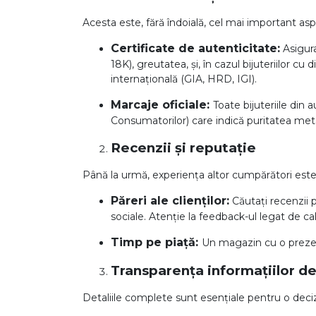
Acesta este, fără îndoială, cel mai important asp
Certificate de autenticitate:
Asigura
18K), greutatea, și, în cazul bijuteriilor cu
internațională (GIA, HRD, IGI).
Marcaje oficiale:
Toate bijuteriile din
Consumatorilor) care indică puritatea metal
Recenzii și reputație
Până la urmă, experiența altor cumpărători este 
Păreri ale clienților:
Căutați recenzii 
sociale. Atenție la feedback-ul legat de calit
Timp pe piață:
Un magazin cu o prezen
Transparența informațiilor d
Detaliile complete sunt esențiale pentru o deci