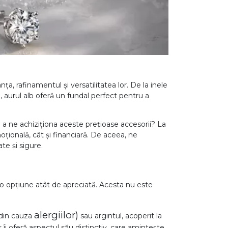
, rafinamentul și versatilitatea lor. De la inele
e, aurul alb oferă un fundal perfect pentru a
a ne achiziționa aceste prețioase accesorii? La
oțională, cât și financiară. De aceea, ne
te și sigure.
 o opțiune atât de apreciată. Acesta nu este
alergiilor)
m din cauza
sau argintul, acoperit la
s îi oferă aspectul său distinctiv, care amintește