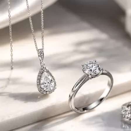
Vezi toate bijuteriile c
RA
pietre
mante