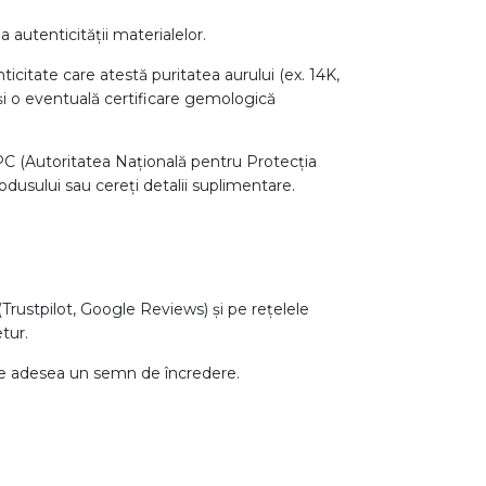
 autenticității materialelor.
nticitate care atestă puritatea aurului (ex. 14K,
ă) și o eventuală certificare gemologică
NPC (Autoritatea Națională pentru Protecția
odusului sau cereți detalii suplimentare.
Trustpilot, Google Reviews) și pe rețelele
etur.
te adesea un semn de încredere.