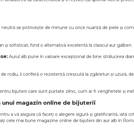
 neutră se potrivește de minune cu orice nuanță de piele și compl
i sofisticat, fiind o alternativă excelentă la clasicul aur galben.
ase:
Aurul alb pune în valoare excepțional de bine strălucirea diama
 de rodiu, îi conferă o rezistență crescută la zgârieturi și uzură, d
pentru bijuterii care sunt purtate zilnic, cum ar fi verighetele și 
a unui magazin online de bijuterii
ntru a vă asigura că faceți o alegere sigură și gratificantă, iată 
tați cele mai bune magazine online de bijuterii din aur alb în Rom