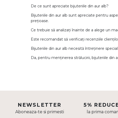
De ce sunt apreciate bijuteriile din aur alb?
Bijuteriile din aur alb sunt apreciate pentru aspe
prețioase.
Ce trebuie să analizați înainte de a alege un mag
Este recomandat să verificați recenziile clienților
Bijuteriile din aur alb necesită întreținere specia
Da, pentru menținerea strălucirii, bijuteriile din
NEWSLETTER
5% REDUC
Aboneaza-te si primesti
la prima coma