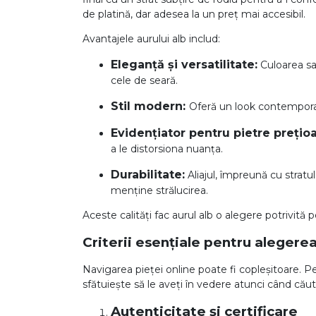
de platină, dar adesea la un preț mai accesibil.
Aur mixt
Avantajele aurului alb includ:
CARATAJ
Eleganță și versatilitate:
Culoarea sa
cele de seară.
14K
18K
Stil modern:
Oferă un look contemporan ș
22K
Evidențiator pentru pietre prețio
a le distorsiona nuanța.
PIATRA
Durabilitate:
Aliajul, împreună cu stratul
menține strălucirea.
Fara pietre
Cu pietre
Aceste calități fac aurul alb o alegere potrivită 
Diamante
Criterii esențiale pentru alegere
Navigarea pieței online poate fi copleșitoare. Pe
sfătuiește să le aveți în vedere atunci când cău
Autenticitate și certificare