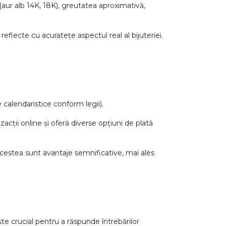
 (aur alb 14K, 18K), greutatea aproximativă,
 reflecte cu acuratețe aspectul real al bijuteriei.
e calendaristice conform legii).
zacții online și oferă diverse opțiuni de plată
 Acestea sunt avantaje semnificative, mai ales
este crucial pentru a răspunde întrebărilor