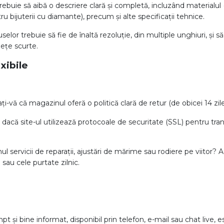
trebuie să aibă o descriere clară și completă, incluzând materialul
ru bijuterii cu diamante), precum și alte specificații tehnice.
selor trebuie să fie de înaltă rezoluție, din multiple unghiuri, și să
lețe scurte.
exibile
ți-vă că magazinul oferă o politică clară de retur (de obicei 14 zil
i dacă site-ul utilizează protocoale de securitate (SSL) pentru tran
l servicii de reparații, ajustări de mărime sau rodiere pe viitor?
sau cele purtate zilnic.
pt și bine informat, disponibil prin telefon, e-mail sau chat live, 