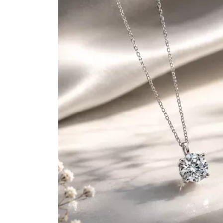
Vezi toate bijuteriile pentru femei
Inele
PIAT
Bratari
Cu 
Coliere
Dia
Lanturi
Pandantive
Accesorii
BIJUTERII COPII
Vezi toate
Inele
Cercei
Bratari
Coliere
Lanturi
Pandantive