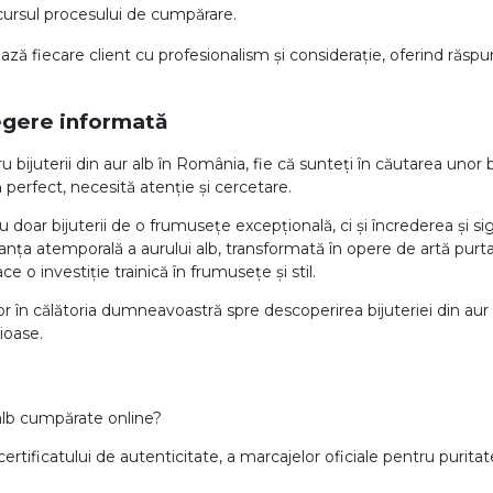
cursul procesului de cumpărare.
ă fiecare client cu profesionalism și considerație, oferind răspuns
legere informată
juterii din aur alb în România, fie că sunteți în căutarea unor bij
 perfect, necesită atenție și cercetare.
oar bijuterii de o frumusețe excepțională, ci și încrederea și sig
eganța atemporală a aurului alb, transformată în opere de artă purt
ce o investiție trainică în frumusețe și stil.
or în călătoria dumneavoastră spre descoperirea bijuteriei din au
ioase.
r alb cumpărate online?
certificatului de autenticitate, a marcajelor oficiale pentru puritate