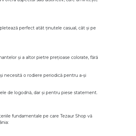
etează perfect atât ținutele casual, cât și pe
ntelor și a altor pietre prețioase colorate, fără
eși necesită o rodiere periodică pentru a-și
inelele de logodnă, dar și pentru piese statement.
criteriile fundamentale pe care Tezaur Shop vă
ânia: