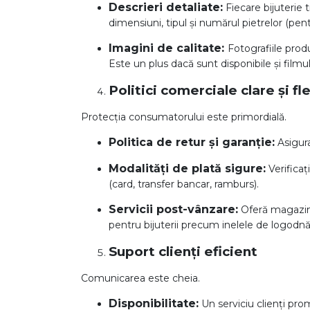
Descrieri detaliate:
Fiecare bijuterie 
dimensiuni, tipul și numărul pietrelor (pent
Imagini de calitate:
Fotografiile produ
Este un plus dacă sunt disponibile și filmu
Politici comerciale clare și fl
Protecția consumatorului este primordială.
Politica de retur și garanție:
Asigura
Modalități de plată sigure:
Verificaț
(card, transfer bancar, ramburs).
Servicii post-vânzare:
Oferă magazinu
pentru bijuterii precum inelele de logodnă 
Suport clienți eficient
Comunicarea este cheia.
Disponibilitate:
Un serviciu clienți prom