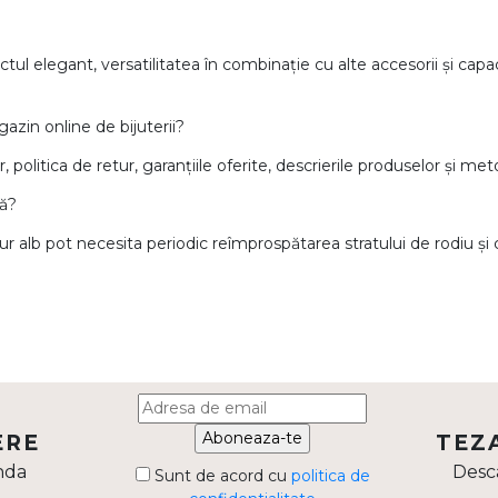
ctul elegant, versatilitatea în combinație cu alte accesorii și capa
azin online de bijuterii?
, politica de retur, garanțiile oferite, descrierile produselor și me
lă?
 aur alb pot necesita periodic reîmprospătarea stratului de rodiu și
Aboneaza-te
ERE
TEZ
nda
Desca
Sunt de acord cu
politica de