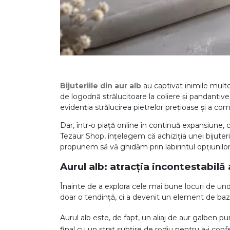
DIAMANTE
Vezi toate
Inele
Cercei
Bratari
Bijuteriile din aur alb
au captivat inimile multo
Coliere
de logodnă strălucitoare la coliere și pandantive 
evidenția strălucirea pietrelor prețioase și a co
Lanturi
Dar, într-o piață online în continuă expansiun
Pandantive
Tezaur Shop, înțelegem că achiziția unei bijuterii
Accesorii
propunem să vă ghidăm prin labirintul opțiunilor 
Aurul alb: atracția incontestabilă
TIP METAL
Înainte de a explora cele mai bune locuri de und
Aur galben
doar o tendință, ci a devenit un element de bază 
Aur alb
Aurul alb este, de fapt, un aliaj de aur galben pu
Aur roz
final cu un strat subțire de rodiu pentru a-i confe