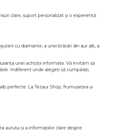
uri clare, suport personalizat și o experiență
uterii cu diamante, a unei brățări din aur alb, a
uranța unei achiziții informate. Vă invităm să
abile. Indiferent unde alegeți să cumpărați,
r alb perfecte. La Tezaur Shop, frumusețea și
a aurului și a informațiilor clare despre