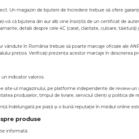
ect. Un magazin de bijuterii de încredere trebuie să ofere garanția
ți-vă că bijuteria din aur alb vine însoțită de un certificat de aute
 diamante, detalii despre cele 4C (carat, claritate, culoare, tăietur
 aur vândute în România trebuie să poarte marcaje oficiale ale A
ului prețios. Verificați prezența acestor marcaje în descrierea pr
un indicator valoros.
pe site-ul magazinului, pe platforme independente de review-uri (
atea produselor, timpul de livrare, serviciul clienți și politica de r
ță îndelungată pe piață și o bună reputație în mediul online es
espre produse
zie informată.