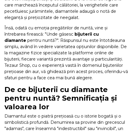
care marchează începutul călătoriei, la verighetele care
pecetluiesc jurămintele, diamantele adaugă o notă de
DIAMANTE
Vezi toate
eleganță și prețiozitate de neegalat.
Inele
Însă, odată cu emoția pregătirilor de nuntă, vine și
întrebarea firească: "Unde găsesc
bijuterii cu
Cercei
diamante
pentru nuntă?". Răspunsul nu este întotdeauna
Bratari
simplu, având în vedere varietatea opțiunilor disponibile. De
la magazine fizice specializate la platforme online de
Coliere
bijuterii, fiecare variantă prezintă avantaje și particularități.
Lanturi
Tezaur Shop, cu o experiență vastă în domeniul bijuteriilor
prețioase din aur, vă ghidează prin acest proces, oferindu-vă
Pandantive
sfaturi pentru a face cea mai bună alegere.
Accesorii
De ce bijuterii cu diamante
pentru nuntă? Semnificația și
TIP METAL
valoarea lor
Aur galben
Diamantul este o piatră prețioasă cu o istorie bogată și o
Aur alb
simbolistică profundă. Denumirea sa provine din grecescul
"adamas", care înseamnă "indestructibil" sau "invincibil", un
Aur roz