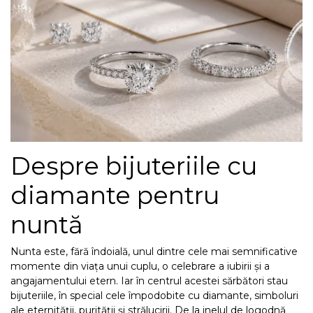
Inele
PIAT
Bratari
Cu 
Coliere
Dia
Lanturi
Pandantive
Accesorii
Despre bijuteriile cu
BIJUTERII COPII
Vezi toate
diamante pentru
Inele
nuntă
Cercei
Bratari
Nunta este, fără îndoială, unul dintre cele mai semnificative
Coliere
momente din viața unui cuplu, o celebrare a iubirii și a
angajamentului etern. Iar în centrul acestei sărbători stau
Lanturi
bijuteriile, în special cele împodobite cu diamante, simboluri
Pandantive
ale eternității, purității și strălucirii. De la inelul de logodnă