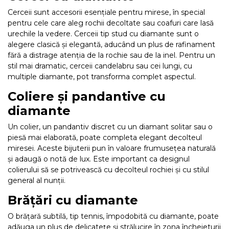
Cerceii sunt accesorii esențiale pentru mirese, în special
pentru cele care aleg rochii decoltate sau coafuri care lasă
urechile la vedere. Cerceii tip stud cu diamante sunt o
alegere clasică și elegantă, aducând un plus de rafinament
fără a distrage atenția de la rochie sau de la inel. Pentru un
stil mai dramatic, cerceii candelabru sau cei lungi, cu
multiple diamante, pot transforma complet aspectul.
Coliere și pandantive cu
diamante
Un colier, un pandantiv discret cu un diamant solitar sau o
piesă mai elaborată, poate completa elegant decolteul
miresei. Aceste bijuterii pun în valoare frumusețea naturală
și adaugă o notă de lux. Este important ca designul
colierului să se potrivească cu decolteul rochiei și cu stilul
general al nunții.
Brățări cu diamante
O brățară subtilă, tip tennis, împodobită cu diamante, poate
adăuga un plus de delicatețe și strălucire în zona încheieturii