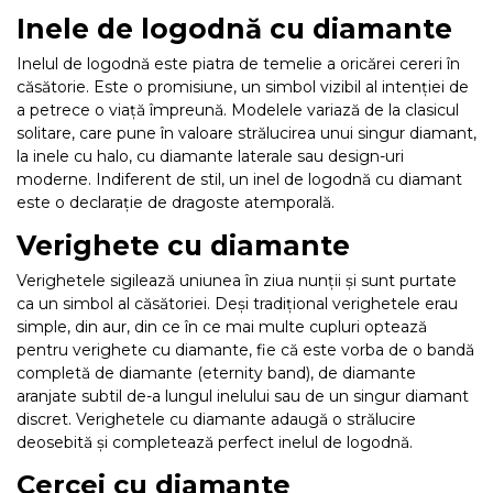
Inele de logodnă cu diamante
Inelul de logodnă este piatra de temelie a oricărei cereri în
căsătorie. Este o promisiune, un simbol vizibil al intenției de
a petrece o viață împreună. Modelele variază de la clasicul
solitare, care pune în valoare strălucirea unui singur diamant,
la inele cu halo, cu diamante laterale sau design-uri
moderne. Indiferent de stil, un inel de logodnă cu diamant
este o declarație de dragoste atemporală.
Verighete cu diamante
Verighetele sigilează uniunea în ziua nunții și sunt purtate
ca un simbol al căsătoriei. Deși tradițional verighetele erau
simple, din aur, din ce în ce mai multe cupluri optează
pentru verighete cu diamante, fie că este vorba de o bandă
completă de diamante (eternity band), de diamante
aranjate subtil de-a lungul inelului sau de un singur diamant
discret. Verighetele cu diamante adaugă o strălucire
deosebită și completează perfect inelul de logodnă.
Cercei cu diamante