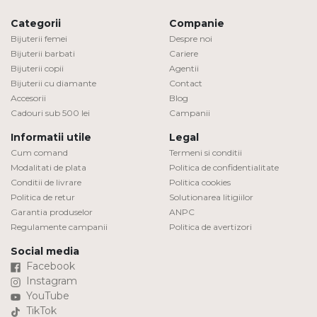
Categorii
Companie
Bijuterii femei
Despre noi
Bijuterii barbati
Cariere
Bijuterii copii
Agentii
Bijuterii cu diamante
Contact
Accesorii
Blog
Cadouri sub 500 lei
Campanii
Informatii utile
Legal
Cum comand
Termeni si conditii
Modalitati de plata
Politica de confidentialitate
Conditii de livrare
Politica cookies
Politica de retur
Solutionarea litigiilor
Garantia produselor
ANPC
Regulamente campanii
Politica de avertizori
Social media
Facebook
Instagram
YouTube
TikTok