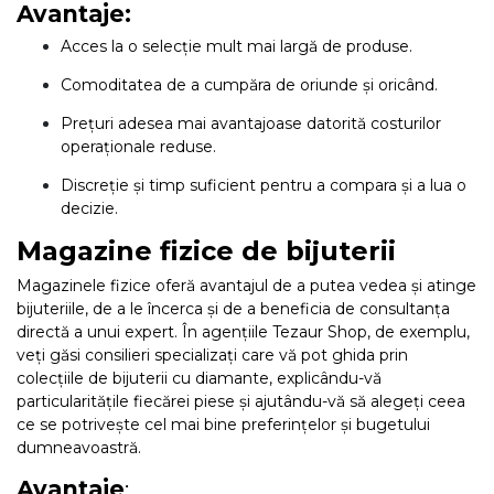
Avantaje:
Acces la o selecție mult mai largă de produse.
Comoditatea de a cumpăra de oriunde și oricând.
Prețuri adesea mai avantajoase datorită costurilor
operaționale reduse.
Discreție și timp suficient pentru a compara și a lua o
decizie.
Magazine fizice de bijuterii
Magazinele fizice oferă avantajul de a putea vedea și atinge
bijuteriile, de a le încerca și de a beneficia de consultanța
directă a unui expert. În agențiile Tezaur Shop, de exemplu,
veți găsi consilieri specializați care vă pot ghida prin
colecțiile de bijuterii cu diamante, explicându-vă
particularitățile fiecărei piese și ajutându-vă să alegeți ceea
ce se potrivește cel mai bine preferințelor și bugetului
dumneavoastră.
Avantaje
: