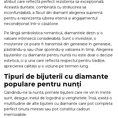
atribut care reflectă perfect rezistența sa excepțională.
Aur mixt
Această duritate, combinată cu strălucirea sa
inconfundabilă, a făcut din diamant alegerea supremă
pentru a reprezenta iubirea eternă și angajamentul
CARATAJ
necondiționat într-o căsătorie.
14K
Pe lângă simbolistica romantică, diamantele dețin și o
valoare intrinsecă considerabilă. Sunt o investiție, o
18K
moștenire ce poate fi transmisă din generație în generație,
22K
păstrându-și sau chiar sporindu-și valoarea în timp. Alegerea
bijuteriilor cu diamante pentru nuntă nu este doar o decizie
PIATRA
estetică, ci și una care reflectă respectul pentru tradiție,
aprecierea calității și o viziune pe termen lung.
Fara pietre
Tipuri de bijuterii cu diamante
Cu pietre
populare pentru nunți
Diamante
Gândindu-ne la nuntă, primele bijuterii care ne vin în minte
sunt, desigur, inelul de logodnă și verighetele. Însă, există o
multitudine de alte bijuterii cu diamante care pot completa
perfect ținuta miresei sau pot constitui cadouri
memorabile.