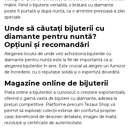
mâinii. Fiind o bijuterie versatilă, o brățară cu diamante
poate fi purtată și după nuntă, ca o amintire prețioasă a zilei
speciale.
Unde să căutați bijuterii cu
diamante pentru nuntă?
Opțiuni și recomandări
Alegerea locului de unde veți achiziționa bijuteriile cu
diamante pentru nuntă este la fel de importantă ca și
alegerea bijuteriilor în sine. Este crucial să alegeți un furnizor
de încredere, cu o reputație solidă și o expertiză dovedită.
Magazine online de bijuterii
Piața online a bijuteriilor a cunoscut o creștere exponențială,
oferind o gamă vastă de bijuterii cu diamante, adesea la
prețuri competitive. Platforme precum Tezaur Shop vă
permit să explorați colecții extinse din confortul propriei
case, beneficiind de descrieri detaliate, imagini de înaltă
rezoluție și certificate de autenticitate.