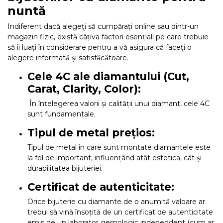
nuntă
Indiferent dacă alegeți să cumpărați online sau dintr-un
magazin fizic, există câțiva factori esențiali pe care trebuie
să îi luați în considerare pentru a vă asigura că faceți o
alegere informată și satisfăcătoare.
Cele 4C ale diamantului (Cut,
Carat, Clarity, Color):
În înțelegerea valorii și calității unui diamant, cele 4C
sunt fundamentale.
Tipul de metal prețios:
Tipul de metal în care sunt montate diamantele este
la fel de important, influențând atât estetica, cât și
durabilitatea bijuteriei.
Certificat de autenticitate:
Orice bijuterie cu diamante de o anumită valoare ar
trebui să vină însoțită de un certificat de autenticitate
emis de un laborator gemologic independent (cum ar