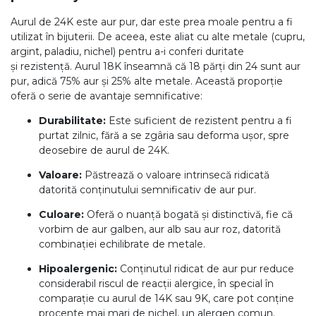
Aurul de 24K este aur pur, dar este prea moale pentru a fi
DIAMANTE
Vezi toate
utilizat în bijuterii. De aceea, este aliat cu alte metale (cupru,
argint, paladiu, nichel) pentru a-i conferi duritate
Inele
și rezistență. Aurul 18K înseamnă că 18 părți din 24 sunt aur
pur, adică 75% aur și 25% alte metale. Această proporție
Cercei
oferă o serie de avantaje semnificative:
Bratari
Durabilitate:
Este suficient de rezistent pentru a fi
Coliere
purtat zilnic, fără a se zgâria sau deforma ușor, spre
deosebire de aurul de 24K.
Lanturi
Valoare:
Păstrează o valoare intrinsecă ridicată
Pandantive
datorită conținutului semnificativ de aur pur.
Accesorii
Culoare:
Oferă o nuanță bogată și distinctivă, fie că
vorbim de aur galben, aur alb sau aur roz, datorită
TIP METAL
combinației echilibrate de metale.
Aur galben
Hipoalergenic:
Conținutul ridicat de aur pur reduce
considerabil riscul de reacții alergice, în special în
Aur alb
comparație cu aurul de 14K sau 9K, care pot conține
Aur roz
procente mai mari de nichel, un alergen comun.