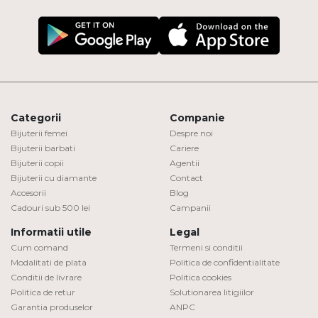
Categorii
Companie
Bijuterii femei
Despre noi
Bijuterii barbati
Cariere
Bijuterii copii
Agentii
Bijuterii cu diamante
Contact
Accesorii
Blog
Cadouri sub 500 lei
Campanii
Informatii utile
Legal
Cum comand
Termeni si conditii
Modalitati de plata
Politica de confidentialitate
Conditii de livrare
Politica cookies
Politica de retur
Solutionarea litigiilor
Garantia produselor
ANPC