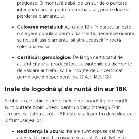
prețioase. O montură slabă, pe un aur de o puritate
inferioară care se poate deforma ușor, poate duce la
pierderea diamantului.
Culoarea metalului:
Aurul alb 18K, în particular, este
o alegere populară pentru diamante, deoarece nuanța
sa neutră lasă diamantul să strălucească în toată
splendoarea sa.
Certificări gemologice:
Pe lângă certificatul de
autenticitate al producătorului, bijuteriile cu diamante
de valoare ar trebui să fie însoțite de un certificat
gemologic independent (ex: GIA, HRD, IGI).
Inele de logodnă și de nuntă din aur 18K
Simboluri ale iubirii eterne, inelele de logodnă și de nuntă
sunt purtate zilnic, uneori pentru o viață întreagă. Prin
urmare, calitatea aurului 18K este vitală pentru durabilitatea
și frumusețea lor.
Rezistență la uzură:
Inelele sunt expuse cel mai
adesea la impacturi ușoare și uzură. Aurul 18K este