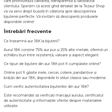
care prioritizează calitatea, transparența și satisfacția
clientului. Sperăm că acest ghid detaliat de la Tezaur Shop
vă va servi drept busolă în călătoria spre descoperirea
bijuteriei perfecte. Vă invităm să descoperiți produsele
disponibile online!
Întrebări frecvente
Ce înseamnă aur 18K la bijuterii?
Aurul 18K conține 75% aur pur și 25% alte metale, oferind un
echilibru bun între rezistență, valoare și aspect elegant.
Ce tipuri de bijuterii din aur 18K pot fi cumpărate online?
Online pot fi găsite inele, cercei, coliere, pandantive și
brățări din aur 18K, disponibile în stiluri clasice sau moderne.
Cum verific autenticitatea bijuteriilor din aur 18K?
Este recomandat să verificați marcajul aurului, certificatul
de autenticitate și informațiile oferite despre materialele
utilizate.