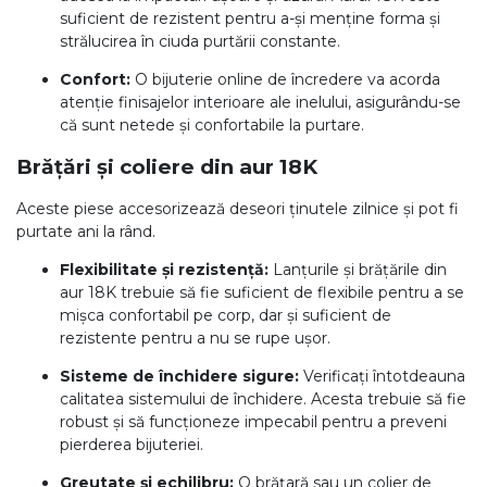
suficient de rezistent pentru a-și menține forma și
strălucirea în ciuda purtării constante.
Confort:
O bijuterie online de încredere va acorda
atenție finisajelor interioare ale inelului, asigurându-se
că sunt netede și confortabile la purtare.
Brățări și coliere din aur 18K
Aceste piese accesorizează deseori ținutele zilnice și pot fi
purtate ani la rând.
Flexibilitate și rezistență:
Lanțurile și brățările din
aur 18K trebuie să fie suficient de flexibile pentru a se
mișca confortabil pe corp, dar și suficient de
rezistente pentru a nu se rupe ușor.
Sisteme de închidere sigure:
Verificați întotdeauna
calitatea sistemului de închidere. Acesta trebuie să fie
robust și să funcționeze impecabil pentru a preveni
pierderea bijuteriei.
Greutate și echilibru:
O brățară sau un colier de