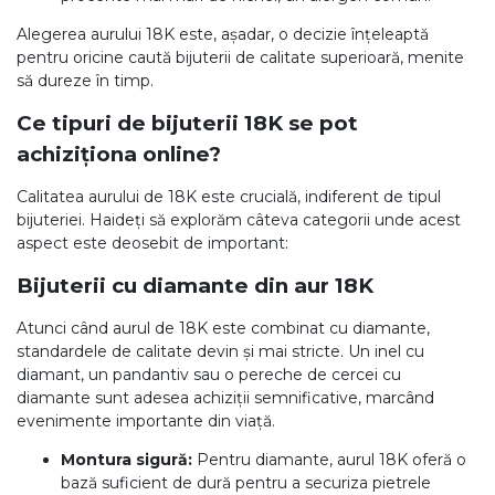
Aur mixt
Alegerea aurului 18K este, așadar, o decizie înțeleaptă
pentru oricine caută bijuterii de calitate superioară, menite
CARATAJ
să dureze în timp.
Ce tipuri de bijuterii 18K se pot
14K
achiziționa online?
18K
Calitatea aurului de 18K este crucială, indiferent de tipul
22K
bijuteriei. Haideți să explorăm câteva categorii unde acest
aspect este deosebit de important:
PIATRA
Bijuterii cu diamante din aur 18K
Fara pietre
Atunci când aurul de 18K este combinat cu diamante,
Cu pietre
standardele de calitate devin și mai stricte. Un inel cu
Diamante
diamant, un pandantiv sau o pereche de cercei cu
diamante sunt adesea achiziții semnificative, marcând
evenimente importante din viață.
Montura sigură:
Pentru diamante, aurul 18K oferă o
bază suficient de dură pentru a securiza pietrele